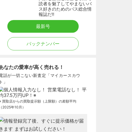
読者を魅了してやまないバ
ス好きのためのバス総合情
報誌だ!!
最新号
バックナンバー
あなたの愛車が高く売れる！
電話が一切こない新査定「マイカースカウ
ト」
※ 買取店からの買取提示額（上限額）の差額平均
（2025年10月）