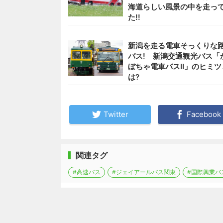
海道らしい風景の中を走っ
た!!
新潟を走る電車そっくりな
バス! 新潟交通観光バス「
ぼちゃ電車バスII」のヒミツ
は?
Twitter
Facebook
関連タグ
#高速バス
#ジェイアールバス関東
#国際興業バ