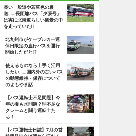
長い一般道や若草色の農
道……長距離バス「夕張号」
は実に北海道らしい風景の中
を走っていた!!
2
北九州市がケーブルカー運
休日限定の直行バスを運行
開始しただと!?
3
使えるものなら上手く活用
したい……国内外の古いバス
の動態維持・保存について
のよもやま話
4
【バス運転士不足問題】今
年の夏も水問題？理不尽な
クレームと闘う運転士た
ち！
5
【バス運転士日誌】7月の営