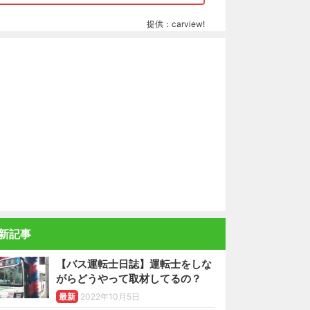
提供：carview!
新記事
【バス運転士日誌】運転士をしな
がらどうやって取材してるの？
最新
2022年10月5日