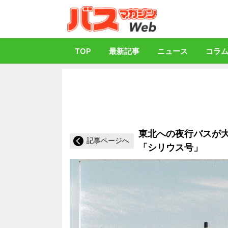
バス総合情報誌「
TOP
最新記事
ニュース
コラ
東北への夜行バスが
記事ページへ
「シリウス号」