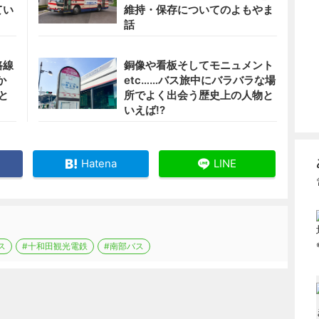
てい
維持・保存についてのよもやま
話
路線
銅像や看板そしてモニュメント
か
etc……バス旅中にバラバラな場
と
所でよく出会う歴史上の人物と
いえば!?
Hatena
LINE
ス
#十和田観光電鉄
#南部バス