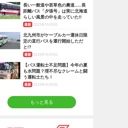
長い一般道や若草色の農道……長
距離バス「夕張号」は実に北海道
らしい風景の中を走っていた!!
最新
2022年10月5日
北九州市がケーブルカー運休日限
定の直行バスを運行開始しただ
と!?
最新
2022年10月5日
【バス運転士不足問題】今年の夏
も水問題？理不尽なクレームと闘
う運転士たち！
最新
2022年10月5日
もっと見る