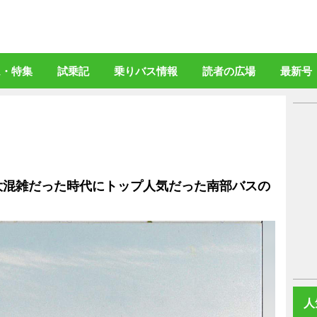
バスマガジン」公式WEBサイト
ム・特集
試乗記
乗りバス情報
読者の広場
最新号
大混雑だった時代にトップ人気だった南部バスの
人