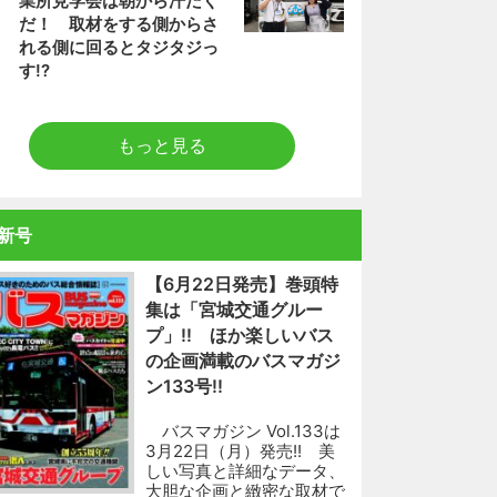
業所見学会は朝から汗だく
だ！ 取材をする側からさ
れる側に回るとタジタジっ
す!?
もっと見る
新号
【6月22日発売】巻頭特
集は「宮城交通グルー
プ」!! ほか楽しいバス
の企画満載のバスマガジ
ン133号!!
バスマガジン Vol.133は
3月22日（月）発売!! 美
しい写真と詳細なデータ、
大胆な企画と緻密な取材で