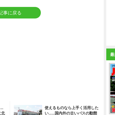
記事に戻る
最
…
使えるものなら上手く活用した
に北
い……国内外の古いバスの動態