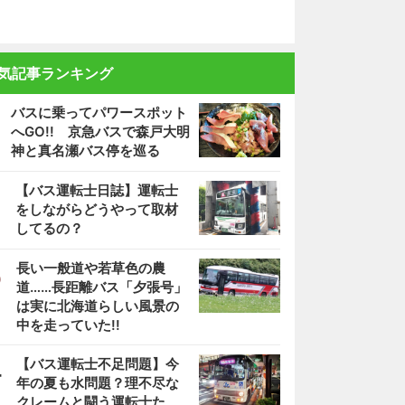
気記事ランキング
バスに乗ってパワースポット
へGO!! 京急バスで森戸大明
神と真名瀬バス停を巡る
2
【バス運転士日誌】運転士
をしながらどうやって取材
してるの？
3
長い一般道や若草色の農
道……長距離バス「夕張号」
は実に北海道らしい風景の
中を走っていた!!
4
【バス運転士不足問題】今
年の夏も水問題？理不尽な
クレームと闘う運転士た