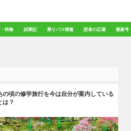
バスマガジン」公式WEBサイト
ム・特集
試乗記
乗りバス情報
読者の広場
最新号
あの頃の修学旅行を今は自分が案内している
とは？