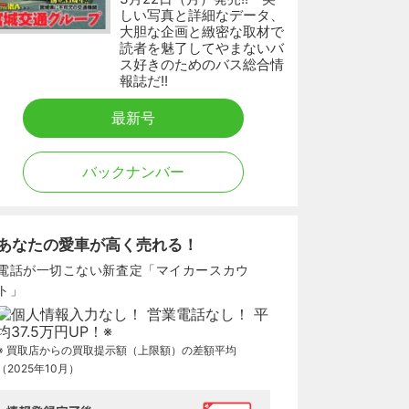
しい写真と詳細なデータ、
大胆な企画と緻密な取材で
読者を魅了してやまないバ
ス好きのためのバス総合情
報誌だ!!
最新号
バックナンバー
あなたの愛車が高く売れる！
電話が一切こない新査定「マイカースカウ
ト」
※ 買取店からの買取提示額（上限額）の差額平均
（2025年10月）