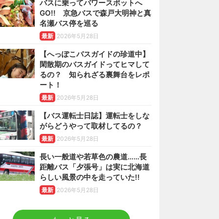
バスに乗ってパワースポットへ
GO!! 京急バスで森戸大明神と真
名瀬バス停を巡る
最新
2026年5月28日
【へっぽこバスガイドの珍道中】
閑散期のバスガイドってヒマして
るの？ 知られざる裏舞台をレポ
ート！
最新
2026年5月28日
【バス運転士日誌】運転士をしな
がらどうやって取材してるの？
最新
2026年5月28日
長い一般道や若草色の農道……長
距離バス「夕張号」は実に北海道
らしい風景の中を走っていた!!
最新
2026年5月28日