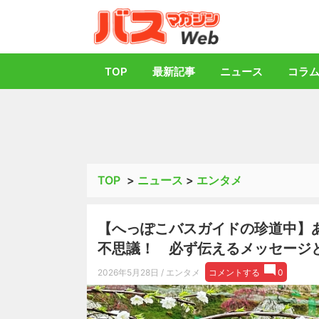
バス総合情報誌「
TOP
最新記事
ニュース
コラ
TOP
>
ニュース
>
エンタメ
【へっぽこバスガイドの珍道中】
不思議！ 必ず伝えるメッセージ
2026年5月28日
/ エンタメ
コメントする
0