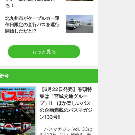
ち！
5
北九州市がケーブルカー運
休日限定の直行バスを運行
開始しただと!?
もっと見る
新号
【6月22日発売】巻頭特
集は「宮城交通グルー
プ」!! ほか楽しいバス
の企画満載のバスマガジ
ン133号!!
バスマガジン Vol.133は
3月22日（月）発売!! 美