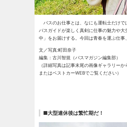
バスのお仕事とは、なにも運転士だけで
バスガイドが楽しく真剣に仕事の魅力や大
中」をお届けする。今回は青春を運ぶ仕事
文／写真:町田奈子
編集：古川智規（バスマガジン編集部）
（詳細写真は記事末尾の画像ギャラリーか
またはベストカーWEBでご覧ください）
■大型連休後は繁忙期だ！