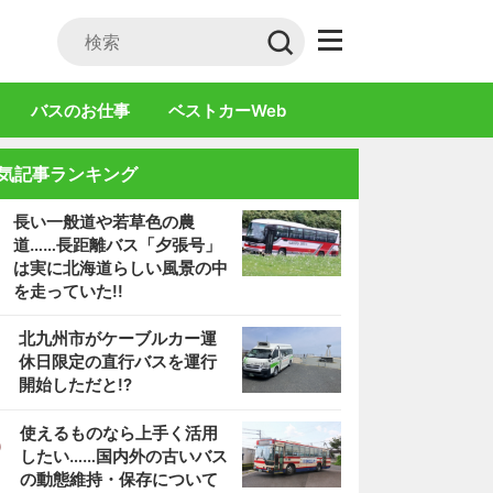
バスのお仕事
ベストカーWeb
気記事ランキング
長い一般道や若草色の農
道……長距離バス「夕張号」
は実に北海道らしい風景の中
を走っていた!!
2
北九州市がケーブルカー運
休日限定の直行バスを運行
開始しただと!?
3
使えるものなら上手く活用
したい……国内外の古いバス
の動態維持・保存について