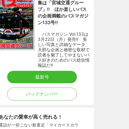
集は「宮城交通グルー
プ」!! ほか楽しいバス
の企画満載のバスマガジ
ン133号!!
バスマガジン Vol.133は
3月22日（月）発売!! 美
しい写真と詳細なデータ、
大胆な企画と緻密な取材で
読者を魅了してやまないバ
ス好きのためのバス総合情
報誌だ!!
最新号
バックナンバー
あなたの愛車が高く売れる！
電話が一切こない新査定「マイカースカウ