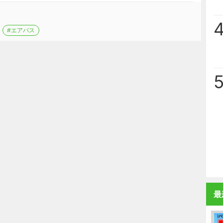
#エアバス
最