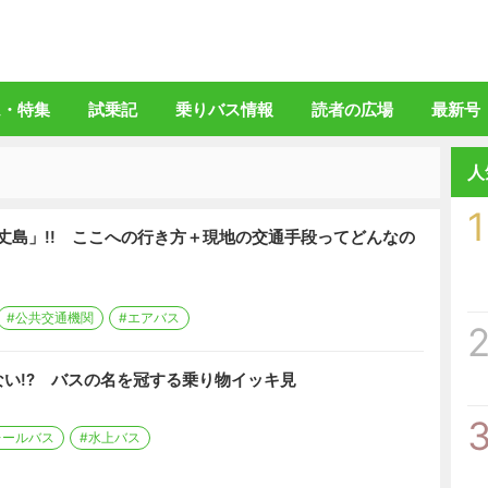
バスマガジン」公式WEBサイト
ム・特集
試乗記
乗りバス情報
読者の広場
最新号
人
1
八丈島」!! ここへの行き方＋現地の交通手段ってどんなの
#公共交通機関
#エアバス
い!? バスの名を冠する乗り物イッキ見
レールバス
#水上バス