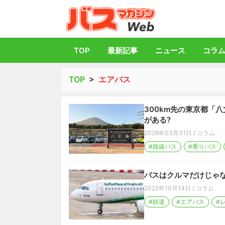
バス総合情報誌「
TOP
最新記事
ニュース
コラ
TOP
>
エアバス
300km先の東京都「
がある?
2026年03月31日
/
コラム
#路線バス
#乗りバス
バスはクルマだけじゃな
2022年10月14日
/
コラム
#鉄道
#エアバス
#