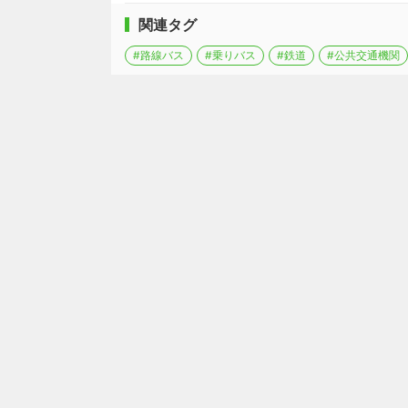
関連タグ
#路線バス
#乗りバス
#鉄道
#公共交通機関