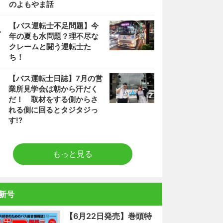
のよもやま話
4
【バス運転士不足問題】今
年の夏も水問題？理不尽な
クレームと闘う運転士た
ち！
5
【バス運転士日誌】7月の営
業所見学会は朝から汗だく
だ！ 取材をする側からさ
れる側に回るとタジタジっ
す!?
もっと見る
新号
【6月22日発売】巻頭特