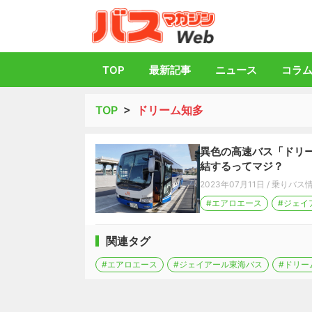
バス総合情報誌「
TOP
最新記事
ニュース
コラ
TOP
>
ドリーム知多
異色の高速バス「ドリ
結するってマジ？
2023年07月11日
/
乗りバス
#エアロエース
#ジェイ
関連タグ
#エアロエース
#ジェイアール東海バス
#ドリー