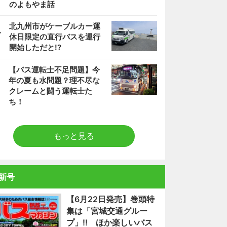
のよもやま話
4
北九州市がケーブルカー運
休日限定の直行バスを運行
開始しただと!?
5
【バス運転士不足問題】今
年の夏も水問題？理不尽な
クレームと闘う運転士た
ち！
もっと見る
新号
【6月22日発売】巻頭特
集は「宮城交通グルー
プ」!! ほか楽しいバス