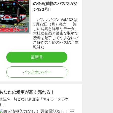
の企画満載のバスマガジ
ン133号!!
バスマガジン Vol.133は
3月22日（月）発売!! 美
しい写真と詳細なデータ、
大胆な企画と緻密な取材で
読者を魅了してやまないバ
ス好きのためのバス総合情
報誌だ!!
最新号
バックナンバー
あなたの愛車が高く売れる！
電話が一切こない新査定「マイカースカウ
ト」