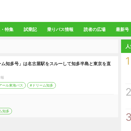
バスマガジン」公式WEBサイト
ム・特集
試乗記
乗りバス情報
読者の広場
最新号
人
1
ーム知多号」は名古屋駅をスルーして知多半島と東京を直
情報
アール東海バス
#ドリーム知多
ム知多