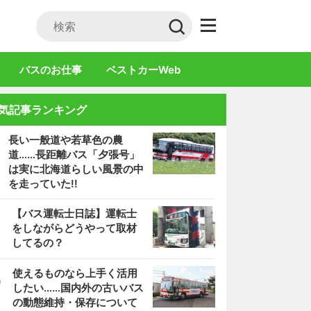
バスのお仕事
ベストカーWeb
気記事ランキング
長い一般道や若草色の農
道……長距離バス「夕張号」
は実に北海道らしい風景の中
を走っていた!!
2
【バス運転士日誌】運転士
をしながらどうやって取材
してるの？
3
使えるものなら上手く活用
したい……国内外の古いバス
の動態維持・保存について