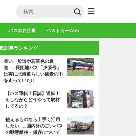
バスのお仕事
ベストカーWeb
気記事ランキング
長い一般道や若草色の農
道……長距離バス「夕張号」
は実に北海道らしい風景の中
を走っていた!!
2
【バス運転士日誌】運転士
をしながらどうやって取材
してるの？
3
使えるものなら上手く活用
したい……国内外の古いバス
の動態維持・保存について