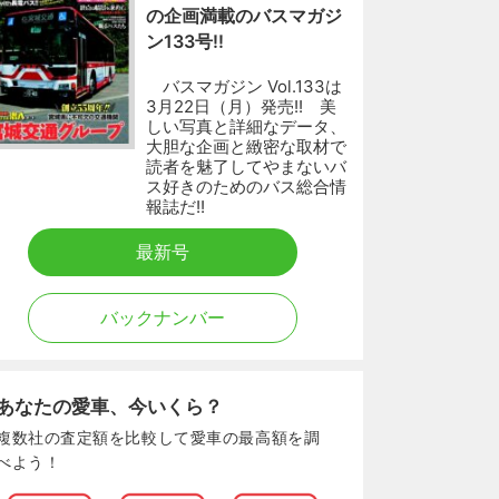
の企画満載のバスマガジ
ン133号!!
バスマガジン Vol.133は
3月22日（月）発売!! 美
しい写真と詳細なデータ、
大胆な企画と緻密な取材で
読者を魅了してやまないバ
ス好きのためのバス総合情
報誌だ!!
最新号
バックナンバー
あなたの愛車、今いくら？
複数社の査定額を比較して愛車の最高額を調
べよう！