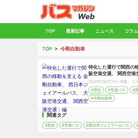
バス総合情報誌「
TOP
最新記事
ニュース
コラ
TOP
>
今剛自動車
特化した運行で関西の移
阪空港交通、 関西空港
2020年08月11日
/
特集・コ
#歴史
#空港バス
#
#今剛自動車
関連タグ
#歴史
#空港バス
#西日本ジェイアールバス