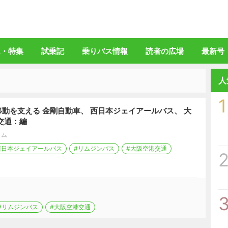
バスマガジン」公式WEBサイト
ム・特集
試乗記
乗りバス情報
読者の広場
最新号
人
1
動を支える 金剛自動車、 西日本ジェイアールバス、 大
交通：編
ラム
西日本ジェイアールバス
#リムジンバス
#大阪空港交通
#リムジンバス
#大阪空港交通