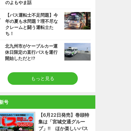
のよもやま話
4
【バス運転士不足問題】今
年の夏も水問題？理不尽な
クレームと闘う運転士た
ち！
5
北九州市がケーブルカー運
休日限定の直行バスを運行
開始しただと!?
もっと見る
新号
【6月22日発売】巻頭特
集は「宮城交通グルー
プ」!! ほか楽しいバス