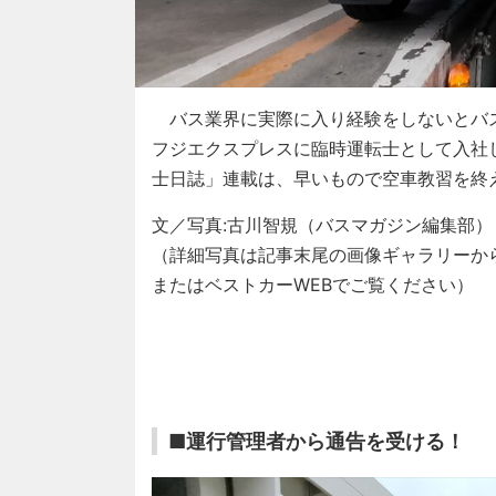
バス業界に実際に入り経験をしないとバ
フジエクスプレスに臨時運転士として入社
士日誌」連載は、早いもので空車教習を終
文／写真:古川智規（バスマガジン編集部）
（詳細写真は記事末尾の画像ギャラリーか
またはベストカーWEBでご覧ください）
■運行管理者から通告を受ける！