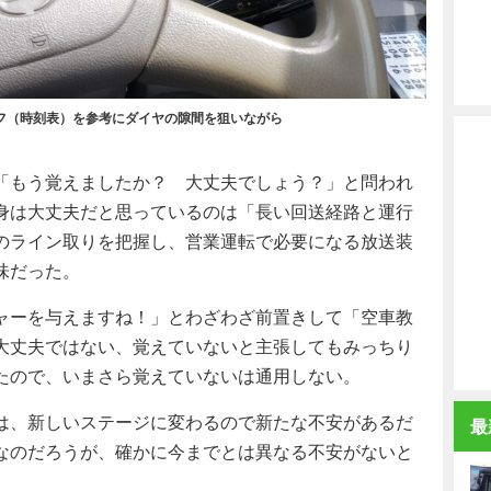
フ（時刻表）を参考にダイヤの隙間を狙いながら
「もう覚えましたか？ 大丈夫でしょう？」と問われ
身は大丈夫だと思っているのは「長い回送経路と運行
のライン取りを把握し、営業運転で必要になる放送装
味だった。
ャーを与えますね！」とわざわざ前置きして「空車教
大丈夫ではない、覚えていないと主張してもみっちり
たので、いまさら覚えていないは通用しない。
は、新しいステージに変わるので新たな不安があるだ
最
なのだろうが、確かに今までとは異なる不安がないと