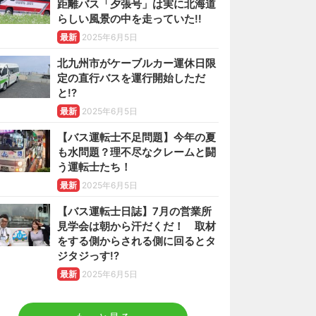
距離バス「夕張号」は実に北海道
らしい風景の中を走っていた!!
最新
2025年6月5日
北九州市がケーブルカー運休日限
定の直行バスを運行開始しただ
と!?
最新
2025年6月5日
【バス運転士不足問題】今年の夏
も水問題？理不尽なクレームと闘
う運転士たち！
最新
2025年6月5日
【バス運転士日誌】7月の営業所
見学会は朝から汗だくだ！ 取材
をする側からされる側に回るとタ
ジタジっす!?
最新
2025年6月5日