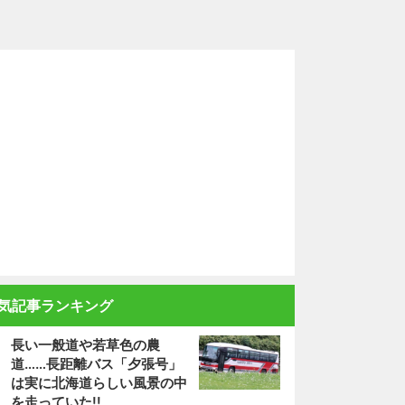
気記事ランキング
長い一般道や若草色の農
道……長距離バス「夕張号」
は実に北海道らしい風景の中
を走っていた!!