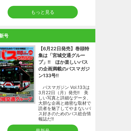
もっと見る
新号
【6月22日発売】巻頭特
集は「宮城交通グルー
プ」!! ほか楽しいバス
の企画満載のバスマガジ
ン133号!!
バスマガジン Vol.133は
3月22日（月）発売!! 美
しい写真と詳細なデータ、
大胆な企画と緻密な取材で
読者を魅了してやまないバ
ス好きのためのバス総合情
報誌だ!!
最新号