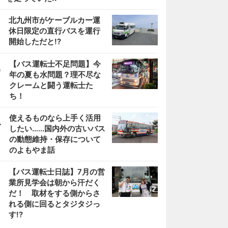
2
北九州市がケーブルカー運
休日限定の直行バスを運行
開始しただと!?
3
【バス運転士不足問題】今
年の夏も水問題？理不尽な
クレームと闘う運転士た
ち！
4
使えるものなら上手く活用
したい……国内外の古いバス
の動態維持・保存について
のよもやま話
5
【バス運転士日誌】7月の営
業所見学会は朝から汗だく
だ！ 取材をする側からさ
れる側に回るとタジタジっ
す!?