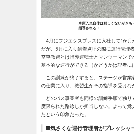
車庫入れ自体は難しくないがきち
指導される！
4月にフジエクスプレスに入社して1か月
だが、5月に入り到着点呼の際に運行管理
空車教習とは指導運転士とマンツーマンで
基本的な運行ができる（かどうかは記者に
この訓練が終了すると、ステージが営業
の仕業に入り、教習生がその指導を受けな
どのバス事業者も同様の訓練手順で独り
度限られた路線しか担当しない。よって覚
たという印象だった。
■気さくな運行管理者がプレッシャ