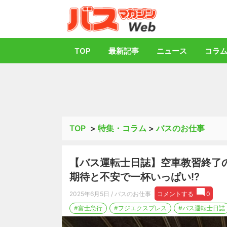
バス総合情報誌「
TOP
最新記事
ニュース
コラ
TOP
>
特集・コラム
>
バスのお仕事
【バス運転士日誌】空車教習終了
期待と不安で一杯いっぱい!?
2025年6月5日
/ バスのお仕事
コメントする
0
#富士急行
#フジエクスプレス
#バス運転士日誌