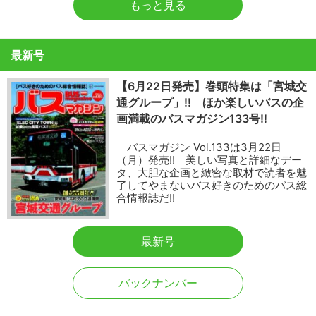
もっと見る
最新号
【6月22日発売】巻頭特集は「宮城交
通グループ」!! ほか楽しいバスの企
画満載のバスマガジン133号!!
バスマガジン Vol.133は3月22日
（月）発売!! 美しい写真と詳細なデー
タ、大胆な企画と緻密な取材で読者を魅
了してやまないバス好きのためのバス総
合情報誌だ!!
最新号
バックナンバー