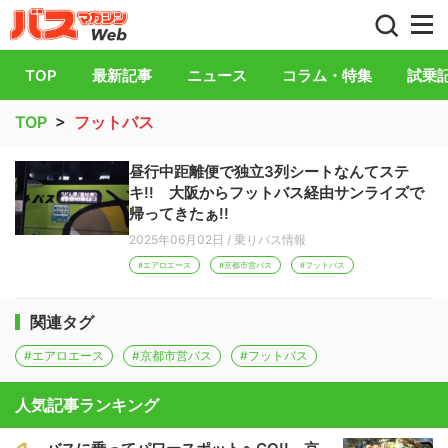
バス総合情報誌「バスマガジン」公式WEB
TOP
最新記事
ニュース
コラム・特集
試乗
TOP
>
フットバス
昼行中距離便で独立3列シートなんてステ
キ!! 大阪からフットバス経由サンライズで
帰ってきたぁ!!
2025年06月02日
/
乗りバス情報
#エアロエース
#京都市営バス
#フットバス
関連タグ
#エアロエース
#京都市営バス
#フットバス
人気記事ランキング