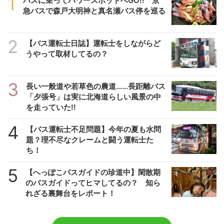
1
バスに乗ってパワースポットへGO!! 京
急バスで森戸大明神と真名瀬バス停を巡る
2
【バス運転士日誌】運転士をしながらど
うやって取材してるの？
3
長い一般道や若草色の農道……長距離バス
「夕張号」は実に北海道らしい風景の中
を走っていた!!
4
【バス運転士不足問題】今年の夏も水問
題？理不尽なクレームと闘う運転士た
ち！
5
【へっぽこバスガイドの珍道中】閑散期
のバスガイドってヒマしてるの？ 知ら
れざる裏舞台をレポート！