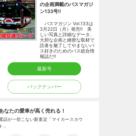
の企画満載のバスマガジ
ン133号!!
バスマガジン Vol.133は
3月22日（月）発売!! 美
しい写真と詳細なデータ、
大胆な企画と緻密な取材で
読者を魅了してやまないバ
ス好きのためのバス総合情
報誌だ!!
最新号
バックナンバー
あなたの愛車が高く売れる！
電話が一切こない新査定「マイカースカウ
ト」