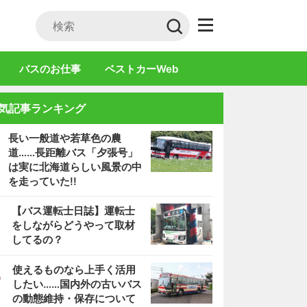
バスのお仕事
ベストカーWeb
気記事ランキング
長い一般道や若草色の農
道……長距離バス「夕張号」
は実に北海道らしい風景の中
を走っていた!!
2
【バス運転士日誌】運転士
をしながらどうやって取材
してるの？
3
使えるものなら上手く活用
したい……国内外の古いバス
の動態維持・保存について