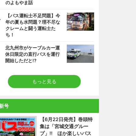
のよもやま話
4
【バス運転士不足問題】今
年の夏も水問題？理不尽な
クレームと闘う運転士た
ち！
5
北九州市がケーブルカー運
休日限定の直行バスを運行
開始しただと!?
もっと見る
新号
【6月22日発売】巻頭特
集は「宮城交通グルー
プ」!! ほか楽しいバス