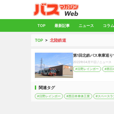
バス総合情報誌「
TOP
最新記事
ニュース
コラ
TOP
>
北陸鉄道
第1回北鉄バス車庫巡り
2022年04月11日
/
ニュース
#日野レインボー
#西日
関連タグ
#日野レインボー
#西日本車体工業
#スペースラ