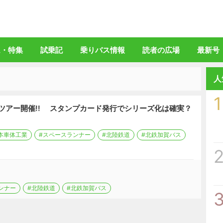
バスマガジン」公式WEBサイト
ム・特集
試乗記
乗りバス情報
読者の広場
最新号
人
1
ツアー開催!! スタンプカード発行でシリーズ化は確実？
本車体工業
#スペースランナー
#北陸鉄道
#北鉄加賀バス
ンナー
#北陸鉄道
#北鉄加賀バス