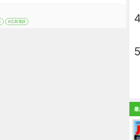
幕
#広島電鉄
最