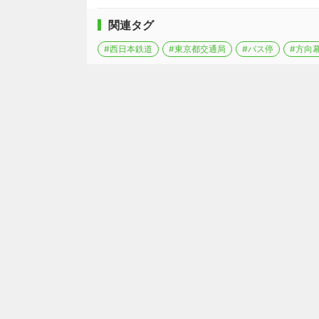
関連タグ
#西日本鉄道
#東京都交通局
#バス停
#方向