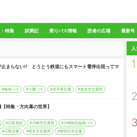
バスマガジン」公式WEBサイト
ム・特集
試乗記
乗りバス情報
読者の広場
最新号
人
1
止まらない!! とうとう鉄道にもスマート電停出現ってマ
#岐阜バス
#十勝バス
#岩手県交通
#熊本市交通局
機【特集・方向幕の世界】
#広島電鉄
#川崎市交通局
#川崎鶴見臨港バス
#広島交通
#熊本市交通局
#秋田中央交通