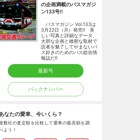
の企画満載のバスマガジ
ン133号!!
バスマガジン Vol.133は
3月22日（月）発売!! 美
しい写真と詳細なデータ、
大胆な企画と緻密な取材で
読者を魅了してやまないバ
ス好きのためのバス総合情
報誌だ!!
最新号
バックナンバー
あなたの愛車、今いくら？
複数社の査定額を比較して愛車の最高額を調
べよう！