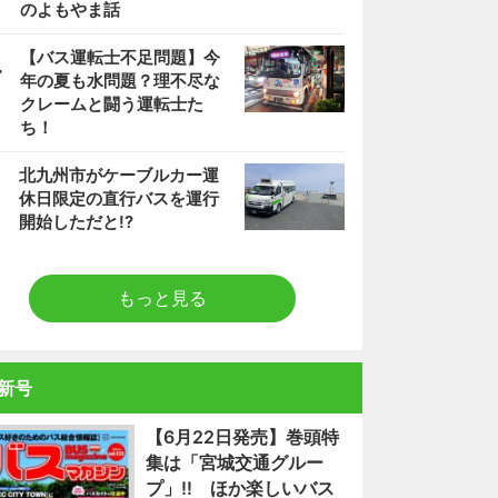
のよもやま話
4
【バス運転士不足問題】今
年の夏も水問題？理不尽な
クレームと闘う運転士た
ち！
5
北九州市がケーブルカー運
休日限定の直行バスを運行
開始しただと!?
もっと見る
新号
【6月22日発売】巻頭特
集は「宮城交通グルー
プ」!! ほか楽しいバス