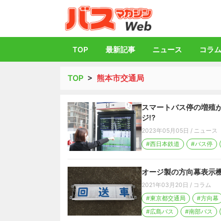
バス総合情報誌「
TOP
最新記事
ニュース
コラ
TOP
>
熊本市交通局
スマートバス停の増殖が
ジ!?
2023年05月05日
/
ニュース
#西日本鉄道
#バス停
オージ製の方向幕表示
2021年03月20日
/
コラム
#東京都交通局
#方向幕
#広島バス
#南部バス