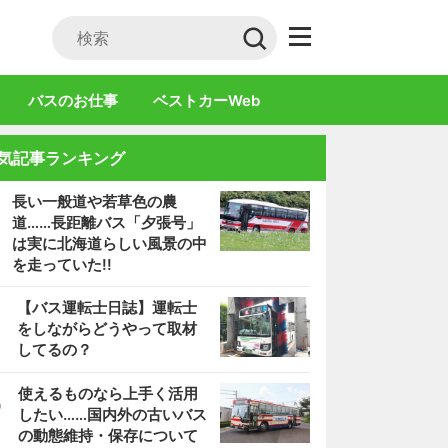
バスのお仕事
ベストカーWeb
気記事ランキング
長い一般道や若草色の農
道……長距離バス「夕張号」
は実に北海道らしい風景の中
を走っていた!!
2
【バス運転士日誌】運転士
をしながらどうやって取材
してるの？
3
使えるものなら上手く活用
したい……国内外の古いバス
の動態維持・保存について