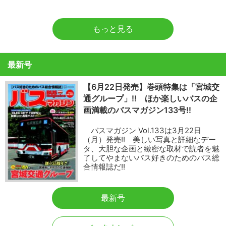
もっと見る
最新号
【6月22日発売】巻頭特集は「宮城交
通グループ」!! ほか楽しいバスの企
画満載のバスマガジン133号!!
バスマガジン Vol.133は3月22日
（月）発売!! 美しい写真と詳細なデー
タ、大胆な企画と緻密な取材で読者を魅
了してやまないバス好きのためのバス総
合情報誌だ!!
最新号