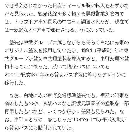
では導入されなかった日産ディーゼル製の転入もわずかな
がら見られた。観光路線を多く抱える黒磯営業所管内で
は、トップドア車や長尺の中古車も調達されたが、現在で
は一般的な2ドア車で運行されるようになっている。
塗装は東武グループに属しながらも長らく白地に赤帯の
オリジナル塗装を採用していたが、1994（平成6）年に東
武グループが貸切車共通塗装を導入すると、東野交通の貸
切車もこれに倣った。続いて路線バスについても
2001（平成13）年から貸切バス塗装に準じたデザインに
移行した。
なお、白地に赤の東野交通標準塗装でも、裾部の細帯を
省略したものや、京阪バスなど譲渡元事業者の塗装を一部
再用したものなど、いくつか細かい差異も見られた。な
お、東野＝とうや、をもじった“108”のロゴが平成初期か
ら貸切バスにも貼付されていた。