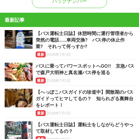
バックナンバー
最新記事
【バス運転士日誌】休憩時間に運行管理者から
突然の電話……車両交換? バス停の休止作
業? それって何っすか?
最新
2026年7月1日
バスに乗ってパワースポットへGO!! 京急バス
で森戸大明神と真名瀬バス停を巡る
最新
2026年7月1日
【へっぽこバスガイドの珍道中】閑散期のバス
ガイドってヒマしてるの？ 知られざる裏舞台
をレポート！
最新
2026年7月1日
【バス運転士日誌】運転士をしながらどうやっ
て取材してるの？