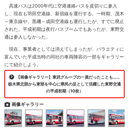
高速バスは2000年代に空港連絡バスを皮切りに参入
し、現在も羽田空港線、新宿線を運行する。一時期、茂木
～東京線や、黒磯～成田空港線も運行したが、すでに廃止
された。平成初期は夜行バスブームでもあったが、東野交
通は参入しなかった。
現在、事業者としては消えてしまったが、バラエティに
富んでいた平成当時の同社の車両陣容の一部をギャラリー
にて紹介しよう。
【画像ギャラリー】東武グループの一員だったことも……
栃木県北部から東部を中心に県民の足として活躍した東野交通
の平成初期（10枚）
画像ギャラリー