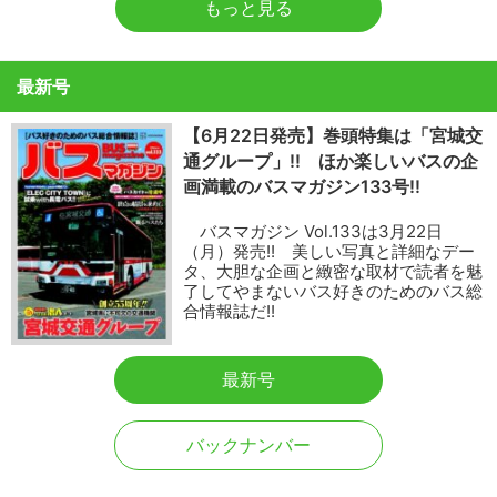
もっと見る
最新号
【6月22日発売】巻頭特集は「宮城交
通グループ」!! ほか楽しいバスの企
画満載のバスマガジン133号!!
バスマガジン Vol.133は3月22日
（月）発売!! 美しい写真と詳細なデー
タ、大胆な企画と緻密な取材で読者を魅
了してやまないバス好きのためのバス総
合情報誌だ!!
最新号
バックナンバー