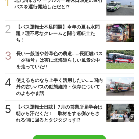
1
北九州市がケーブルカー運休日限定の直行
バスを運行開始しただと!?
2
【バス運転士不足問題】今年の夏も水問
題？理不尽なクレームと闘う運転士た
ち！
3
長い一般道や若草色の農道……長距離バス
「夕張号」は実に北海道らしい風景の中
を走っていた!!
4
使えるものなら上手く活用したい……国内
外の古いバスの動態維持・保存について
のよもやま話
5
【バス運転士日誌】7月の営業所見学会は
朝から汗だくだ！ 取材をする側からさ
れる側に回るとタジタジっす!?