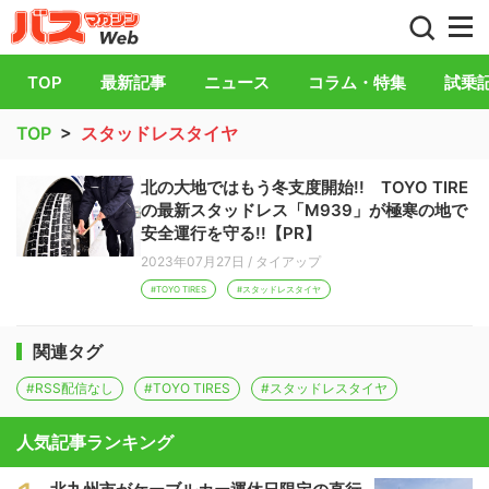
バス総合情報誌「バスマガジン」公式WEB
TOP
最新記事
ニュース
コラム・特集
試乗
TOP
>
スタッドレスタイヤ
北の大地ではもう冬支度開始!! TOYO TIRE
の最新スタッドレス「M939」が極寒の地で
安全運行を守る!!【PR】
2023年07月27日
/
タイアップ
#TOYO TIRES
#スタッドレスタイヤ
関連タグ
#RSS配信なし
#TOYO TIRES
#スタッドレスタイヤ
人気記事ランキング