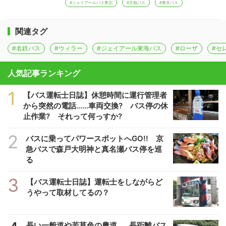
#ジェイアールバス東北
#京福バス
#青木バス
関連タグ
#名鉄バス
#ウィラー
#ジェイアール東海バス
#ローザ
#セ
人気記事ランキング
1
【バス運転士日誌】休憩時間に運行管理者
から突然の電話……車両交換? バス停の休
止作業? それって何っすか?
2
バスに乗ってパワースポットへGO!! 京
急バスで森戸大明神と真名瀬バス停を巡
る
3
【バス運転士日誌】運転士をしながらど
うやって取材してるの？
長い一般道や若草色の農道……長距離バス