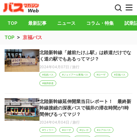
バス総合情報誌「バスマガジン」公式WEB
TOP
最新記事
ニュース
コラム・特集
試乗
TOP
>
京福バス
北陸新幹線「越前たけふ駅」は鉄道だけでな
く道の駅でもあるってマジ？
2024年04月07日
/
旅行
#名鉄バス
#ジェイアール東海バス
#ローザ
#京福バス
#福井鉄道
北陸新幹線延伸開業当日レポート！ 最終新
幹線接続の深夜バスで福井の滞在時間が1時
間伸びるってマジ？
2024年04月04日
/
旅行
#ウィラー
#ローザ
#セレガ
#エアロバス