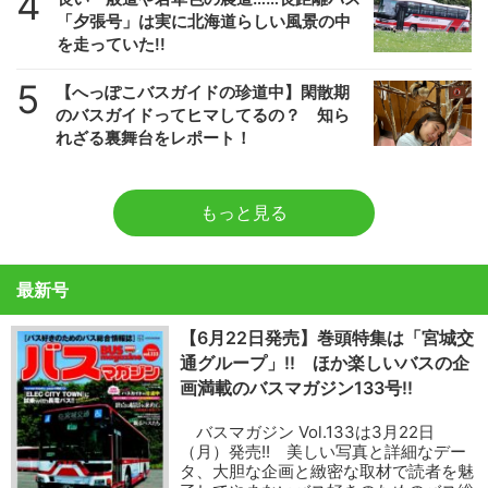
4
「夕張号」は実に北海道らしい風景の中
を走っていた!!
5
【へっぽこバスガイドの珍道中】閑散期
のバスガイドってヒマしてるの？ 知ら
れざる裏舞台をレポート！
もっと見る
最新号
【6月22日発売】巻頭特集は「宮城交
通グループ」!! ほか楽しいバスの企
画満載のバスマガジン133号!!
バスマガジン Vol.133は3月22日
（月）発売!! 美しい写真と詳細なデー
タ、大胆な企画と緻密な取材で読者を魅