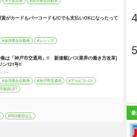
#千葉交通
#会津乗合自動車
賃がカードもバーコードもICでも支払いOKになったって
#会津乗合自動車
#レシップ
特集は「神戸市交通局」!! 新連載[バス業界の働き方改革]
121号!!
ンバー
#会津乗合自動車
#神戸市交通局
#アルピコバス
宇都宮LRT
最
ス
#RSS配信なし