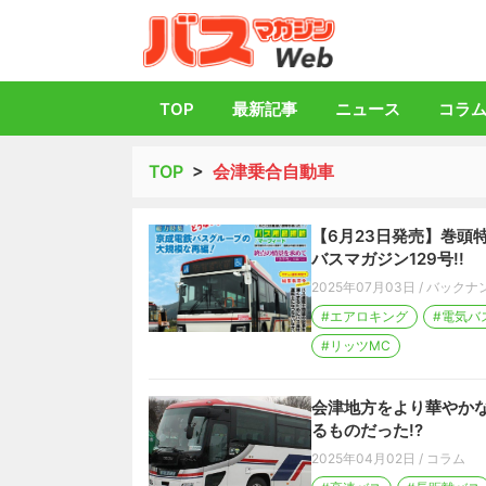
バス総合情報誌「
TOP
最新記事
ニュース
コラ
TOP
>
会津乗合自動車
【6月23日発売】巻頭
バスマガジン129号!!
2025年07月03日
/
バックナ
#エアロキング
#電気バ
#リッツMC
会津地方をより華やか
るものだった!?
2025年04月02日
/
コラム