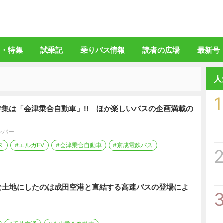
バスマガジン」公式WEBサイト
ム・特集
試乗記
乗りバス情報
読者の広場
最新号
人
1
特集は「会津乗合自動車」!! ほか楽しいバスの企画満載の
ンバー
ス
#エルガEV
#会津乗合自動車
#京成電鉄バス
な土地にしたのは成田空港と直結する高速バスの登場によ