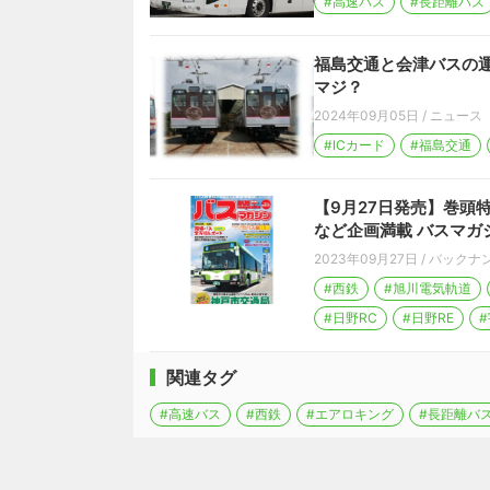
#高速バス
#長距離バス
福島交通と会津バスの運
マジ？
2024年09月05日
/
ニュース
#ICカード
#福島交通
【9月27日発売】巻頭
など企画満載 バスマガジン
2023年09月27日
/
バックナ
#西鉄
#旭川電気軌道
#日野RC
#日野RE
#
関連タグ
#高速バス
#西鉄
#エアロキング
#長距離バ