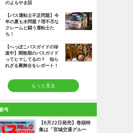
のよもやま話
4
【バス運転士不足問題】今
年の夏も水問題？理不尽な
クレームと闘う運転士た
ち！
5
【へっぽこバスガイドの珍
道中】閑散期のバスガイド
ってヒマしてるの？ 知ら
れざる裏舞台をレポート！
もっと見る
新号
【6月22日発売】巻頭特
集は「宮城交通グルー