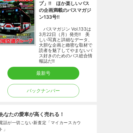
プ」!! ほか楽しいバス
の企画満載のバスマガジ
ン133号!!
バスマガジン Vol.133は
3月22日（月）発売!! 美
しい写真と詳細なデータ、
大胆な企画と緻密な取材で
読者を魅了してやまないバ
ス好きのためのバス総合情
報誌だ!!
最新号
バックナンバー
あなたの愛車が高く売れる！
電話が一切こない新査定「マイカースカウ
ト」