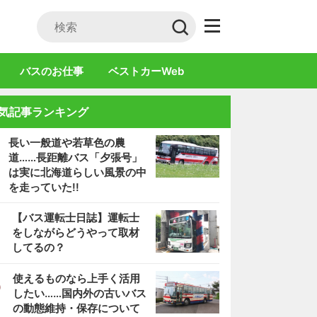
バスのお仕事
ベストカーWeb
気記事ランキング
長い一般道や若草色の農
道……長距離バス「夕張号」
は実に北海道らしい風景の中
を走っていた!!
2
【バス運転士日誌】運転士
をしながらどうやって取材
してるの？
3
使えるものなら上手く活用
したい……国内外の古いバス
の動態維持・保存について