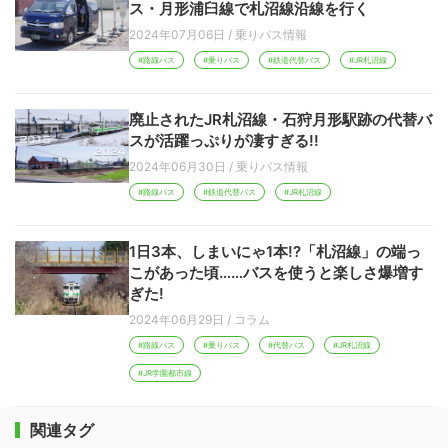
ス・月形浦臼線で札沼線沿線を行く
2024年07月06日
/
乗りバス情報
#路線バス
#乗りバス
#鉄道代替バス
#JR札沼線
廃止されたJR札沼線・石狩月形駅跡の代替バ
スが活躍っぷりが凄すぎる!!
2024年06月30日
/
乗りバス情報
#路線バス
#鉄道代替バス
#JR札沼線
1日3本、しまいにゃ1本!?「札沼線」の端っ
こがあった頃……バスを使うと楽しさ爆増す
ぎた!
2024年06月29日
/
コラム
#路線バス
#乗りバス
#代替バス
#JR札沼線
#JR学園都市線
関連タグ