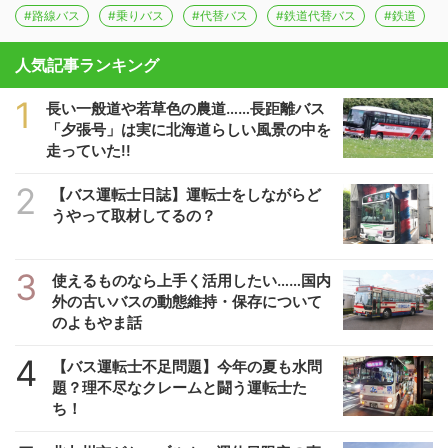
#路線バス
#乗りバス
#代替バス
#鉄道代替バス
#鉄道
人気記事ランキング
1
長い一般道や若草色の農道……長距離バス
「夕張号」は実に北海道らしい風景の中を
走っていた!!
2
【バス運転士日誌】運転士をしながらど
うやって取材してるの？
3
使えるものなら上手く活用したい……国内
外の古いバスの動態維持・保存について
のよもやま話
4
【バス運転士不足問題】今年の夏も水問
題？理不尽なクレームと闘う運転士た
ち！