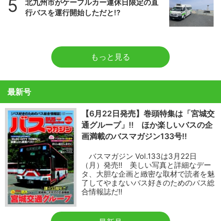
5
北九州市がケーブルカー運休日限定の直
行バスを運行開始しただと!?
もっと見る
最新号
【6月22日発売】巻頭特集は「宮城交
通グループ」!! ほか楽しいバスの企
画満載のバスマガジン133号!!
バスマガジン Vol.133は3月22日
（月）発売!! 美しい写真と詳細なデー
タ、大胆な企画と緻密な取材で読者を魅
了してやまないバス好きのためのバス総
合情報誌だ!!