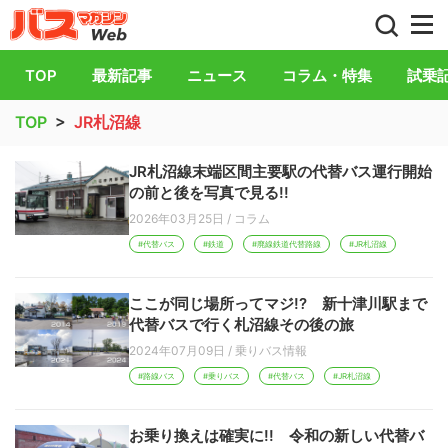
バス総合情報誌「バスマガジン」公式WEB
TOP
最新記事
ニュース
コラム・特集
試乗
TOP
>
JR札沼線
JR札沼線末端区間主要駅の代替バス運行開始
の前と後を写真で見る!!
2026年03月25日
/
コラム
#代替バス
#鉄道
#廃線鉄道代替路線
#JR札沼線
ここが同じ場所ってマジ!? 新十津川駅まで
代替バスで行く札沼線その後の旅
2024年07月09日
/
乗りバス情報
#路線バス
#乗りバス
#代替バス
#JR札沼線
お乗り換えは確実に!! 令和の新しい代替バ