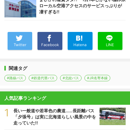
ローカル空港アクセスのサービスっぷりが
凄すぎる!!
Twitter
Facebook
Hatena
LINE
関連タグ
#路線バス
#鉄道代替バス
#北紋バス
#JR名寄本線
人気記事ランキング
1
長い一般道や若草色の農道……長距離バス
「夕張号」は実に北海道らしい風景の中を
走っていた!!