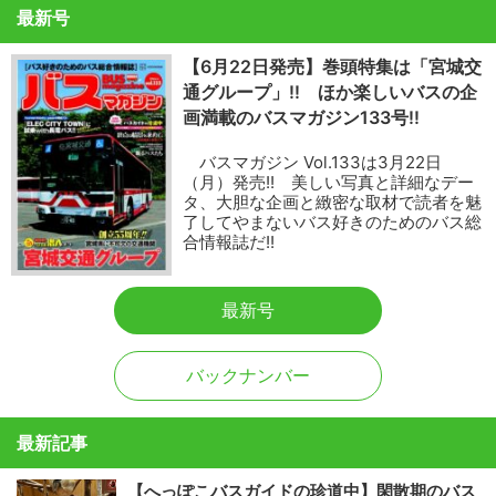
最新号
【6月22日発売】巻頭特集は「宮城交
通グループ」!! ほか楽しいバスの企
画満載のバスマガジン133号!!
バスマガジン Vol.133は3月22日
（月）発売!! 美しい写真と詳細なデー
タ、大胆な企画と緻密な取材で読者を魅
了してやまないバス好きのためのバス総
合情報誌だ!!
最新号
バックナンバー
最新記事
【へっぽこバスガイドの珍道中】閑散期のバス