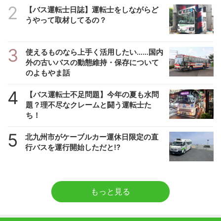
2
【バス運転士日誌】運転士をしながらど
うやって取材してるの？
3
使えるものなら上手く活用したい……国内
外の古いバスの動態維持・保存について
のよもやま話
4
【バス運転士不足問題】今年の夏も水問
題？理不尽なクレームと闘う運転士た
ち！
5
北九州市がケーブルカー運休日限定の直
行バスを運行開始しただと!?
もっと見る