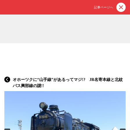
記事ページへ
オホーツクに“山手線”があるってマジ!? JR名寄本線と北紋
バス興部線の謎!!