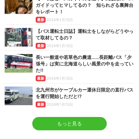
ガイドってヒマしてるの？ 知られざる裏舞台
をレポート！
最新
2024年1月15日
【バス運転士日誌】運転士をしながらどうやっ
て取材してるの？
最新
2024年1月15日
長い一般道や若草色の農道……長距離バス「夕
張号」は実に北海道らしい風景の中を走ってい
た!!
最新
2024年1月15日
北九州市がケーブルカー運休日限定の直行バス
を運行開始しただと!?
最新
2024年1月15日
もっと見る