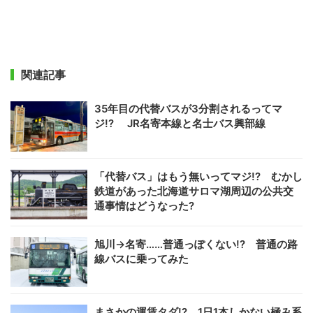
関連記事
35年目の代替バスが3分割されるってマ
ジ!? JR名寄本線と名士バス興部線
「代替バス」はもう無いってマジ!? むかし
鉄道があった北海道サロマ湖周辺の公共交
通事情はどうなった?
旭川→名寄……普通っぽくない!? 普通の路
線バスに乗ってみた
まさかの運賃タダ!? 1日1本しかない極み系