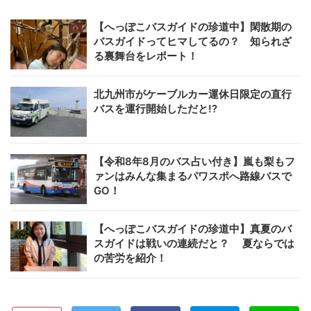
【へっぽこバスガイドの珍道中】閑散期の
バスガイドってヒマしてるの？ 知られざ
る裏舞台をレポート！
北九州市がケーブルカー運休日限定の直行
バスを運行開始しただと!?
【令和8年8月のバス占い付き】嵐も梨もフ
ァンはみんな集まるパワスポへ路線バスで
GO！
【へっぽこバスガイドの珍道中】真夏のバ
スガイドは戦いの連続だと？ 夏ならでは
の苦労を紹介！