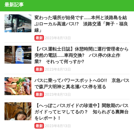
最新記事
変わった場所が始発です……本州と淡路島を結
ぶローカル高速バス!? 淡路交通「舞子・福良
線」
最新
2023年8月13日
【バス運転士日誌】休憩時間に運行管理者から
突然の電話……車両交換? バス停の休止作
業? それって何っすか?
最新
2023年8月13日
バスに乗ってパワースポットへGO!! 京急バス
で森戸大明神と真名瀬バス停を巡る
最新
2023年8月13日
【へっぽこバスガイドの珍道中】閑散期のバス
ガイドってヒマしてるの？ 知られざる裏舞台
をレポート！
最新
2023年8月13日