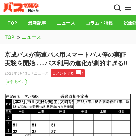
バス総合情報誌「バスマガジン」公式WEB
TOP
最新記事
ニュース
コラム・特集
試乗
TOP
>
ニュース
京成バスが高速バス用スマートバス停の実証
実験を開始……バス利用の進化が劇的すぎる!!
2023年8月13日
/ ニュース
コメントする
1
#京成バス