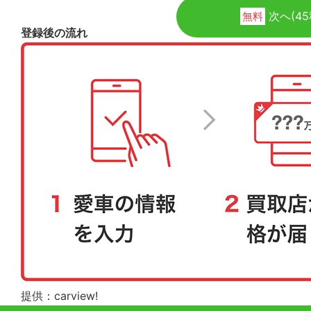
次へ(45
無料
登録後の流れ
提供：carview!