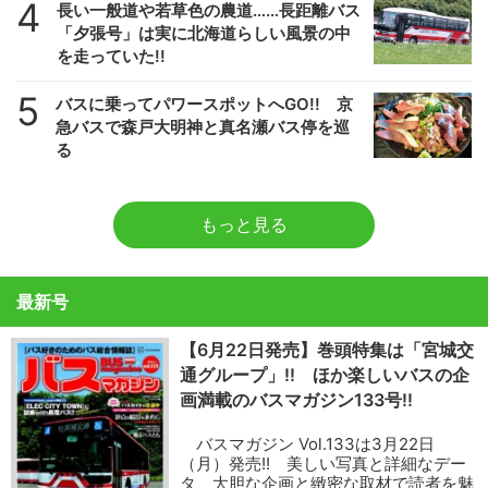
4
長い一般道や若草色の農道……長距離バス
「夕張号」は実に北海道らしい風景の中
を走っていた!!
5
バスに乗ってパワースポットへGO!! 京
急バスで森戸大明神と真名瀬バス停を巡
る
もっと見る
最新号
【6月22日発売】巻頭特集は「宮城交
通グループ」!! ほか楽しいバスの企
画満載のバスマガジン133号!!
バスマガジン Vol.133は3月22日
（月）発売!! 美しい写真と詳細なデー
タ、大胆な企画と緻密な取材で読者を魅