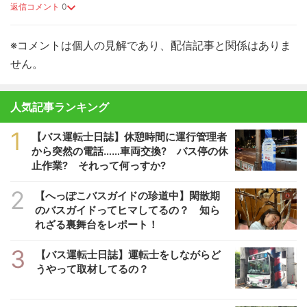
返信コメント
0
※コメントは個人の見解であり、配信記事と関係はありま
せん。
人気記事ランキング
1
【バス運転士日誌】休憩時間に運行管理者
から突然の電話……車両交換? バス停の休
止作業? それって何っすか?
2
【へっぽこバスガイドの珍道中】閑散期
のバスガイドってヒマしてるの？ 知ら
れざる裏舞台をレポート！
3
【バス運転士日誌】運転士をしながらど
うやって取材してるの？