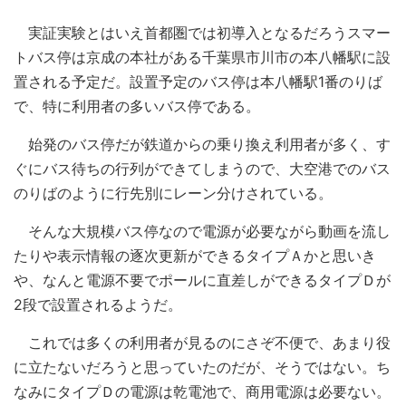
実証実験とはいえ首都圏では初導入となるだろうスマー
トバス停は京成の本社がある千葉県市川市の本八幡駅に設
置される予定だ。設置予定のバス停は本八幡駅1番のりば
で、特に利用者の多いバス停である。
始発のバス停だが鉄道からの乗り換え利用者が多く、す
ぐにバス待ちの行列ができてしまうので、大空港でのバス
のりばのように行先別にレーン分けされている。
そんな大規模バス停なので電源が必要ながら動画を流し
たりや表示情報の逐次更新ができるタイプＡかと思いき
や、なんと電源不要でポールに直差しができるタイプＤが
2段で設置されるようだ。
これでは多くの利用者が見るのにさぞ不便で、あまり役
に立たないだろうと思っていたのだが、そうではない。ち
なみにタイプＤの電源は乾電池で、商用電源は必要ない。