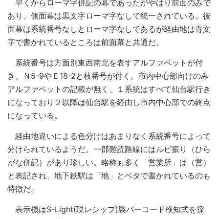
早くからローマ字併記の幕であったがやはり前面のみで
あり、側面幕は黒文字ローマ字なしで統一されている。後
面幕は系統番号なしとローマ字なしであるが経由地は青文
字で書かれているところは前面幕と共通だ。
系統番号は方面別東西南北を表すアルファベットが付
き、Ｎ5-9やＥ18-2と枝番号が付く。市内中心部向けのみ
アルファベットの記載が無く、１系統はすべて仙台駅行き
になっており２以降は仙台駅を経由し市内中心部での終点
になっている。
経由地違いによる色分けはあまりなく系統番号によって
分けられているようだ。一部難読路線にはルビ振り（ひら
がな併記）があり珍しい。略称も多く「営業所」は（営）
と表記され、地下鉄駅は「地」とベタで書かれているのも
特徴だ。
表示機はS-Light(現レシップ)製バーコード検知式を採