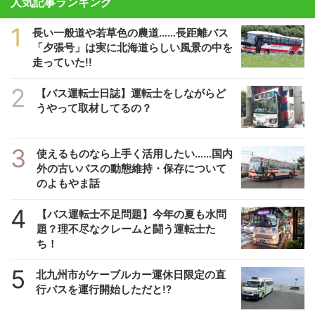
人気記事ランキング
1
長い一般道や若草色の農道……長距離バス
「夕張号」は実に北海道らしい風景の中を
走っていた!!
2
【バス運転士日誌】運転士をしながらど
うやって取材してるの？
3
使えるものなら上手く活用したい……国内
外の古いバスの動態維持・保存について
のよもやま話
4
【バス運転士不足問題】今年の夏も水問
題？理不尽なクレームと闘う運転士た
ち！
5
北九州市がケーブルカー運休日限定の直
行バスを運行開始しただと!?