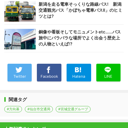
新潟を走る電車そっくりな路線バス! 新潟
交通観光バス「かぼちゃ電車バスII」のヒミ
ツとは?
銅像や看板そしてモニュメントetc……バス
旅中にバラバラな場所でよく出会う歴史上
の人物といえば!?
Twitter
Facebook
Hatena
LINE
関連タグ
#方向幕
#仙台市交通局
#宮城交通グループ