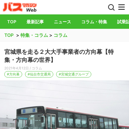
バス総合情報誌「バスマガジン」公式WEB
TOP
最新記事
ニュース
コラム・特集
試乗
TOP
>
特集・コラム
>
コラム
宮城県を走る２大大手事業者の方向幕【特
集・方向幕の世界】
2021年4月12日
/ コラム
#方向幕
#仙台市交通局
#宮城交通グループ