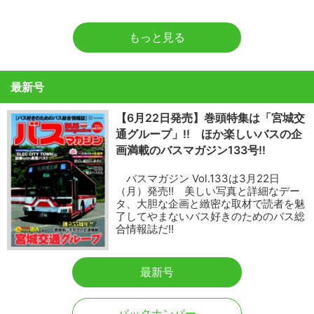
もっと見る
最新号
【6月22日発売】巻頭特集は「宮城交
通グループ」!! ほか楽しいバスの企
画満載のバスマガジン133号!!
バスマガジン Vol.133は3月22日
（月）発売!! 美しい写真と詳細なデー
タ、大胆な企画と緻密な取材で読者を魅
了してやまないバス好きのためのバス総
合情報誌だ!!
最新号
バックナンバー