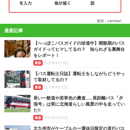
提供：carview!
最新記事
【へっぽこバスガイドの珍道中】閑散期のバス
ガイドってヒマしてるの？ 知られざる裏舞台
をレポート！
最新
2021年4月12日
【バス運転士日誌】運転士をしながらどうやっ
て取材してるの？
最新
2021年4月12日
長い一般道や若草色の農道……長距離バス「夕
張号」は実に北海道らしい風景の中を走ってい
た!!
最新
2021年4月12日
北九州市がケーブルカー運休日限定の直行バス