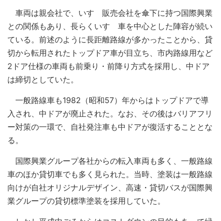
車両は親会社で、いすゞ販売会社を傘下に持つ国際興業
との関係もあり、長らくいすゞ車を中心とした陣容が続い
ている。前述のように長距離路線が多かったことから、貸
切から転用されたトップドア車が目立ち、市内路線用など
2ドア仕様の車両も前乗り・前降り方式を採用し、中ドア
は締切としていた。
一般路線車も1982（昭和57）年からはトップドアで導
入され、中ドアが廃止された。なお、その後はバリアフリ
ー対策の一環で、自社発注車も中ドアが復活することとな
る。
国際興業グループ各社からの転入車両も多く、一般路線
車のほか貸切車でも多く見られた。当時、塗装は一般路線
向けが自社オリジナルデザイン、高速・貸切バスが国際興
業グループの貸切標準塗装を採用していた。