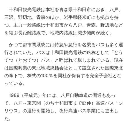
十和田観光電鉄は本社を青森県十和田市におき、八戸、
三沢、野辺地、青森のほか、岩手県軽米町にも拠点を持
つ。主力一般路線は十和田市から八戸、青森、野辺地など
を結ぶ長距離路線で、地域内路線は減少傾向が続く。
かつて都市間系統には特急や急行を名乗るバスも多く運
行されていた。バスは十和田観光電鉄の略称として「とう
てつ（とおてつ）バス」と呼ばれて親しまれている。現在
は国際興業の東北地域統括会社として設立された国際東北
の傘下で、株式の100％を同社が保有する完全子会社とな
っている。
1989（平成元）年には、八戸自動車道の開通もあっ
て、八戸～東京間（のち十和田市まで延伸）高速バス「シ
リウス」の運行を開始し、夜行高速バス事業にも進出し
た。