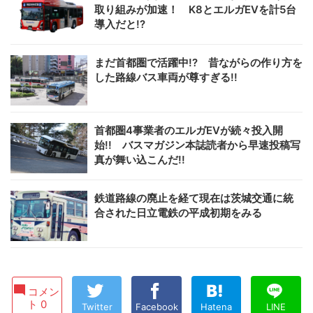
取り組みが加速！ K8とエルガEVを計5台
導入だと!?
まだ首都圏で活躍中!? 昔ながらの作り方を
した路線バス車両が尊すぎる!!
首都圏4事業者のエルガEVが続々投入開
始!! バスマガジン本誌読者から早速投稿写
真が舞い込こんだ!!
鉄道路線の廃止を経て現在は茨城交通に統
合された日立電鉄の平成初期をみる
コメン
ト 0
Twitter
Facebook
Hatena
LINE