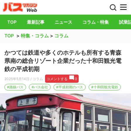
バス総合情報誌「バスマガジン」公式WEB
TOP
最新記事
ニュース
コラム・特集
試乗
TOP
>
特集・コラム
>
コラム
かつては鉄道や多くのホテルも所有する青森
県南の総合リゾート企業だった十和田観光電
鉄の平成初期
2025年5月14日
/ コラム
コメントする
0
#路線バス
#バス会社
#平成初期のバス
#十和田観光電鉄