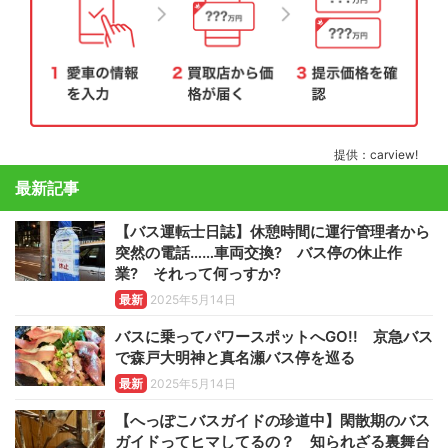
提供：carview!
最新記事
【バス運転士日誌】休憩時間に運行管理者から
突然の電話……車両交換? バス停の休止作
業? それって何っすか?
最新
2025年5月14日
バスに乗ってパワースポットへGO!! 京急バス
で森戸大明神と真名瀬バス停を巡る
最新
2025年5月14日
【へっぽこバスガイドの珍道中】閑散期のバス
ガイドってヒマしてるの？ 知られざる裏舞台