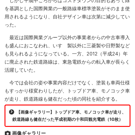
しかし平成中ごろからはコストダウンの目的もあって緑
を基調とした国際興業の一般路線車標準塗装がそのまま使
用されるようになり、自社デザイン車は次第に減少してい
った。
最近は国際興業グループ以外の事業者からの中古車導入
も盛んにおこなわれ、いすゞ製以外に三菱製や日野製など
も見られるようになっている。一方、2012（平成24）年
に廃止された鉄道路線は、東急電鉄からの転入車が長らく
活躍していた。
今では会社の姿や事業内容だけでなく、塗装も車両仕様
もすっかり様変わりしたが、トップドア車、モノコック車
が走り、鉄道路線も健在だった頃の同社を紹介する。
【画像ギャラリー】トップドア車、モノコック車が走り、
鉄道路線も健在だった平成初期の十和田観光電鉄（10枚）
画像ギャラリー