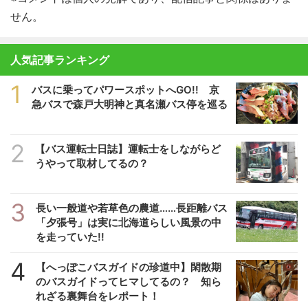
せん。
人気記事ランキング
1
バスに乗ってパワースポットへGO!! 京
急バスで森戸大明神と真名瀬バス停を巡る
2
【バス運転士日誌】運転士をしながらど
うやって取材してるの？
3
長い一般道や若草色の農道……長距離バス
「夕張号」は実に北海道らしい風景の中
を走っていた!!
4
【へっぽこバスガイドの珍道中】閑散期
のバスガイドってヒマしてるの？ 知ら
れざる裏舞台をレポート！