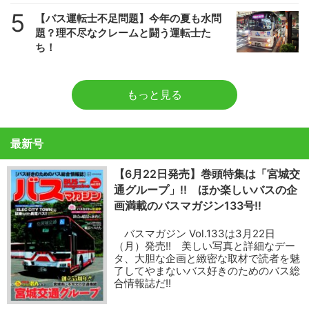
5
【バス運転士不足問題】今年の夏も水問
題？理不尽なクレームと闘う運転士た
ち！
もっと見る
最新号
【6月22日発売】巻頭特集は「宮城交
通グループ」!! ほか楽しいバスの企
画満載のバスマガジン133号!!
バスマガジン Vol.133は3月22日
（月）発売!! 美しい写真と詳細なデー
タ、大胆な企画と緻密な取材で読者を魅
了してやまないバス好きのためのバス総
合情報誌だ!!