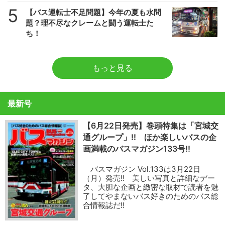
5
【バス運転士不足問題】今年の夏も水問
題？理不尽なクレームと闘う運転士た
ち！
もっと見る
最新号
【6月22日発売】巻頭特集は「宮城交
通グループ」!! ほか楽しいバスの企
画満載のバスマガジン133号!!
バスマガジン Vol.133は3月22日
（月）発売!! 美しい写真と詳細なデー
タ、大胆な企画と緻密な取材で読者を魅
了してやまないバス好きのためのバス総
合情報誌だ!!