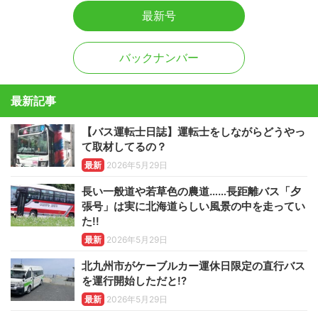
最新号
バックナンバー
最新記事
【バス運転士日誌】運転士をしながらどうやっ
て取材してるの？
最新
2026年5月29日
長い一般道や若草色の農道……長距離バス「夕
張号」は実に北海道らしい風景の中を走ってい
た!!
最新
2026年5月29日
北九州市がケーブルカー運休日限定の直行バス
を運行開始しただと!?
最新
2026年5月29日