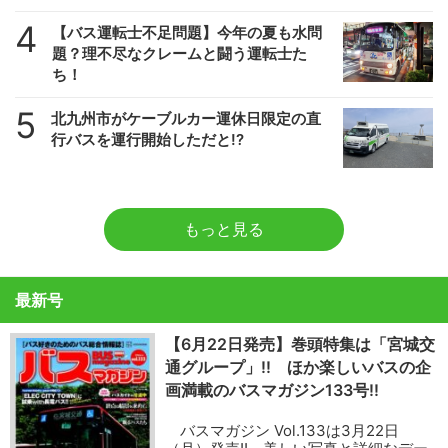
4
【バス運転士不足問題】今年の夏も水問
題？理不尽なクレームと闘う運転士た
ち！
5
北九州市がケーブルカー運休日限定の直
行バスを運行開始しただと!?
もっと見る
最新号
【6月22日発売】巻頭特集は「宮城交
通グループ」!! ほか楽しいバスの企
画満載のバスマガジン133号!!
バスマガジン Vol.133は3月22日