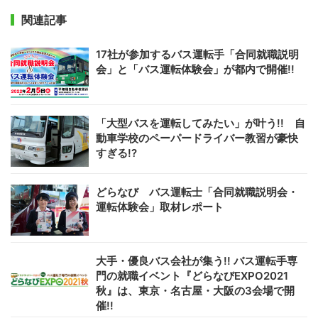
関連記事
17社が参加するバス運転手「合同就職説明
会」と「バス運転体験会」が都内で開催!!
「大型バスを運転してみたい」が叶う!! 自
動車学校のペーパードライバー教習が豪快
すぎる!?
どらなび バス運転士「合同就職説明会・
運転体験会」取材レポート
大手・優良バス会社が集う!! バス運転手専
門の就職イベント『どらなびEXPO2021
秋』は、東京・名古屋・大阪の3会場で開
催!!