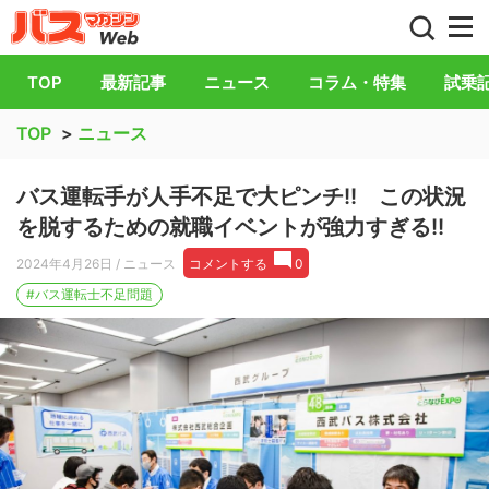
バス総合情報誌「バスマガジン」公式WEB
TOP
最新記事
ニュース
コラム・特集
試乗
TOP
>
ニュース
バス運転手が人手不足で大ピンチ!! この状況
を脱するための就職イベントが強力すぎる!!
2024年4月26日
/ ニュース
コメントする
0
#バス運転士不足問題