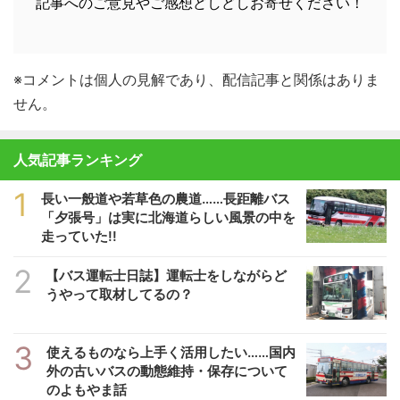
記事へのご意見やご感想どしどしお寄せください！
※コメントは個人の見解であり、配信記事と関係はありま
せん。
人気記事ランキング
1
長い一般道や若草色の農道……長距離バス
「夕張号」は実に北海道らしい風景の中を
走っていた!!
2
【バス運転士日誌】運転士をしながらど
うやって取材してるの？
3
使えるものなら上手く活用したい……国内
外の古いバスの動態維持・保存について
のよもやま話