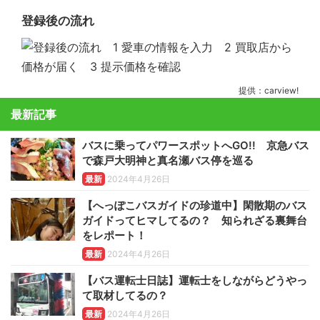
登録後の流れ
提供：carview!
最新記事
バスに乗ってパワースポットへGO!! 京急バス
で森戸大明神と真名瀬バス停を巡る
最新
2024年4月26日
【へっぽこバスガイドの珍道中】閑散期のバス
ガイドってヒマしてるの？ 知られざる裏舞台
をレポート！
最新
2024年4月26日
【バス運転士日誌】運転士をしながらどうやっ
て取材してるの？
最新
2024年4月26日