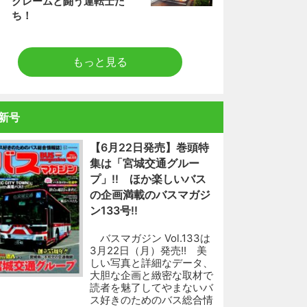
クレームと闘う運転士た
ち！
もっと見る
新号
【6月22日発売】巻頭特
集は「宮城交通グルー
プ」!! ほか楽しいバス
の企画満載のバスマガジ
ン133号!!
バスマガジン Vol.133は
3月22日（月）発売!! 美
しい写真と詳細なデータ、
大胆な企画と緻密な取材で
読者を魅了してやまないバ
ス好きのためのバス総合情