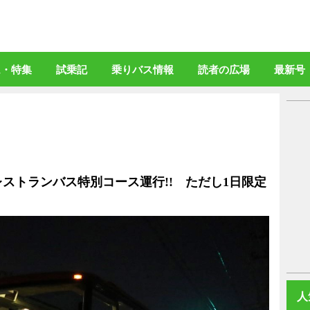
バスマガジン」公式WEBサイト
ム・特集
試乗記
乗りバス情報
読者の広場
最新号
ストランバス特別コース運行!! ただし1日限定
人