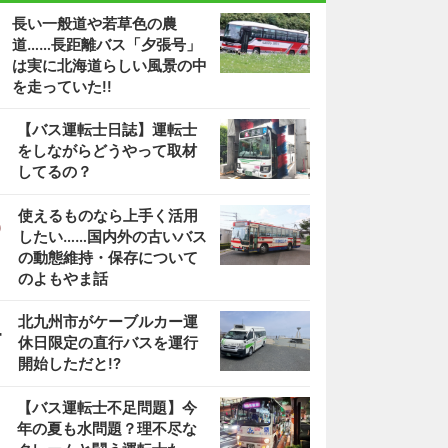
長い一般道や若草色の農
道……長距離バス「夕張号」
は実に北海道らしい風景の中
を走っていた!!
2
【バス運転士日誌】運転士
をしながらどうやって取材
してるの？
3
使えるものなら上手く活用
したい……国内外の古いバス
の動態維持・保存について
のよもやま話
4
北九州市がケーブルカー運
休日限定の直行バスを運行
開始しただと!?
5
【バス運転士不足問題】今
年の夏も水問題？理不尽な