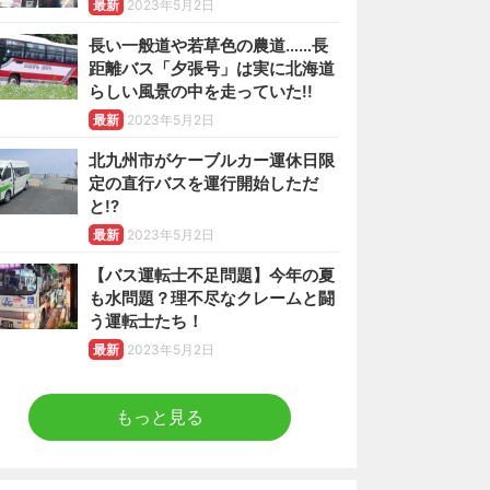
最新
2023年5月2日
長い一般道や若草色の農道……長
距離バス「夕張号」は実に北海道
らしい風景の中を走っていた!!
最新
2023年5月2日
北九州市がケーブルカー運休日限
定の直行バスを運行開始しただ
と!?
最新
2023年5月2日
【バス運転士不足問題】今年の夏
も水問題？理不尽なクレームと闘
う運転士たち！
最新
2023年5月2日
もっと見る