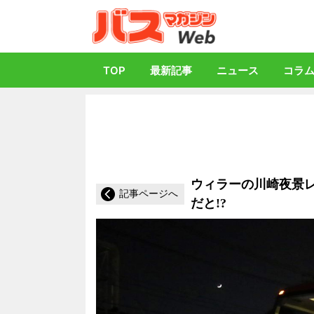
バス総合情報誌「
TOP
最新記事
ニュース
コラ
ウィラーの川崎夜景レ
記事ページへ
だと!?