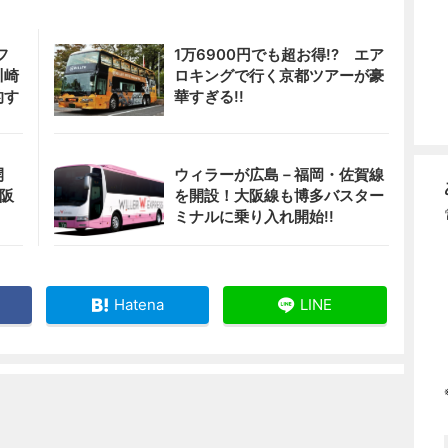
フ
1万6900円でも超お得!? エア
川崎
ロキングで行く京都ツアーが豪
的す
華すぎる!!
開
ウィラーが広島－福岡・佐賀線
大阪
を開設！大阪線も博多バスター
ミナルに乗り入れ開始!!
Hatena
LINE