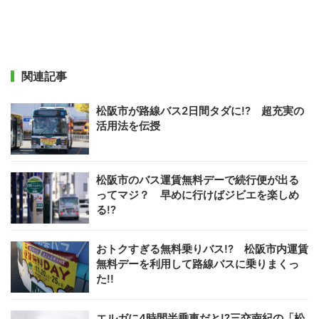
関連記事
松阪市が路線バス2日間タダに!? 超充実の
活用法を伝授
松阪市のバス運賃無料デーで続行便が出る
ってマジ？ 早めに行けばジビエを楽しめ
る!?
おトクすぎる無料乗りバス!? 松阪市内運賃
無料デーを利用して路線バスに乗りまくっ
た!!
エルガに4時間半乗車だと!?三交南紀の「松