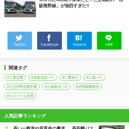
阪熊野線」が強烈すぎた!!
Twitter
Facebook
Hatena
LINE
関連タグ
#三重交通
#名阪近鉄バス
#三重急行
#八風バス
#三交伊勢志摩交通
#三岐観光バス
#伊勢国際観光
#エスパール交通
人気記事ランキング
長い一般道や若草色の農道……長距離バス