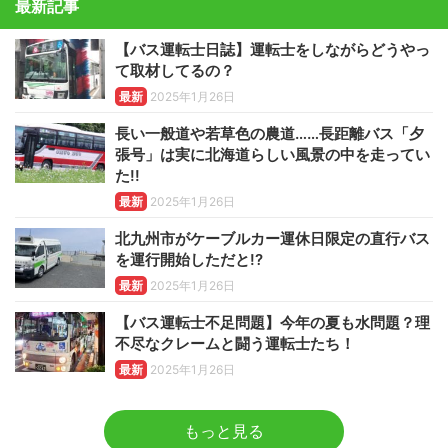
最新記事
【バス運転士日誌】運転士をしながらどうやっ
て取材してるの？
最新
2025年1月26日
長い一般道や若草色の農道……長距離バス「夕
張号」は実に北海道らしい風景の中を走ってい
た!!
最新
2025年1月26日
北九州市がケーブルカー運休日限定の直行バス
を運行開始しただと!?
最新
2025年1月26日
【バス運転士不足問題】今年の夏も水問題？理
不尽なクレームと闘う運転士たち！
最新
2025年1月26日
もっと見る