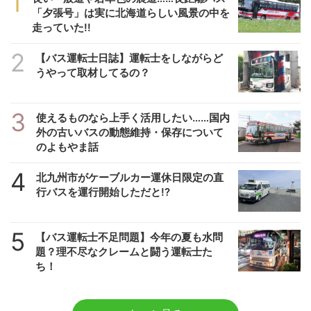
1
「夕張号」は実に北海道らしい風景の中を
走っていた!!
2
【バス運転士日誌】運転士をしながらど
うやって取材してるの？
3
使えるものなら上手く活用したい……国内
外の古いバスの動態維持・保存について
のよもやま話
4
北九州市がケーブルカー運休日限定の直
行バスを運行開始しただと!?
5
【バス運転士不足問題】今年の夏も水問
題？理不尽なクレームと闘う運転士た
ち！