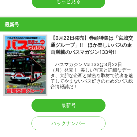
もっと見る
最新号
【6月22日発売】巻頭特集は「宮城交
通グループ」!! ほか楽しいバスの企
画満載のバスマガジン133号!!
バスマガジン Vol.133は3月22日
（月）発売!! 美しい写真と詳細なデー
タ、大胆な企画と緻密な取材で読者を魅
了してやまないバス好きのためのバス総
合情報誌だ!!
最新号
バックナンバー