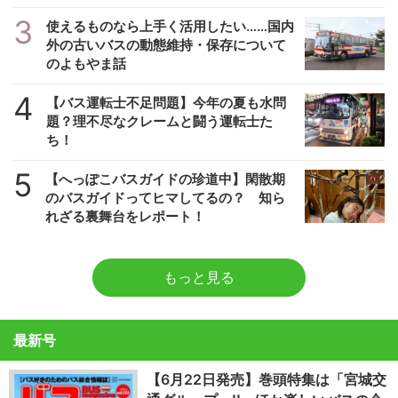
3
使えるものなら上手く活用したい……国内
外の古いバスの動態維持・保存について
のよもやま話
4
【バス運転士不足問題】今年の夏も水問
題？理不尽なクレームと闘う運転士た
ち！
5
【へっぽこバスガイドの珍道中】閑散期
のバスガイドってヒマしてるの？ 知ら
れざる裏舞台をレポート！
もっと見る
最新号
【6月22日発売】巻頭特集は「宮城交