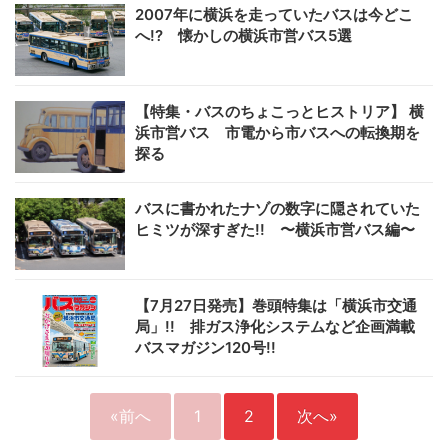
2007年に横浜を走っていたバスは今どこ
へ!? 懐かしの横浜市営バス5選
【特集・バスのちょこっとヒストリア】 横
浜市営バス 市電から市バスへの転換期を
探る
バスに書かれたナゾの数字に隠されていた
ヒミツが深すぎた!! 〜横浜市営バス編〜
【7月27日発売】巻頭特集は「横浜市交通
局」!! 排ガス浄化システムなど企画満載
バスマガジン120号!!
«前へ
1
2
次へ»