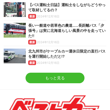
【バス運転士日誌】運転士をしながらどうやっ
て取材してるの？
最新
2024年12月16日
長い一般道や若草色の農道……長距離バス「夕
張号」は実に北海道らしい風景の中を走ってい
た!!
最新
2024年12月16日
北九州市がケーブルカー運休日限定の直行バス
を運行開始しただと!?
最新
2024年12月16日
もっと見る