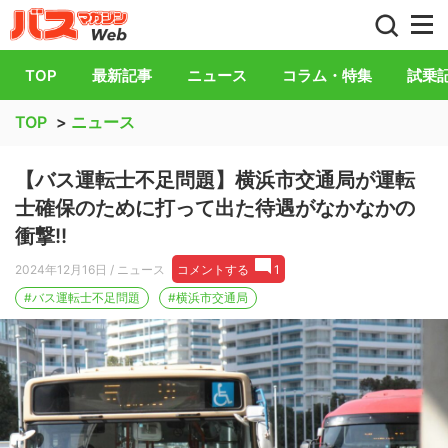
バス総合情報誌「バスマガジン」公式WEB
TOP
最新記事
ニュース
コラム・特集
試乗
TOP
>
ニュース
【バス運転士不足問題】横浜市交通局が運転
士確保のために打って出た待遇がなかなかの
衝撃!!
2024年12月16日
/ ニュース
コメントする
1
#バス運転士不足問題
#横浜市交通局