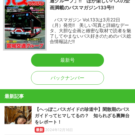
通グループ」!! ほか楽しいバスの企
画満載のバスマガジン133号!!
バスマガジン Vol.133は3月22日
（月）発売!! 美しい写真と詳細なデー
タ、大胆な企画と緻密な取材で読者を魅
了してやまないバス好きのためのバス総
合情報誌だ!!
最新号
バックナンバー
最新記事
【へっぽこバスガイドの珍道中】閑散期のバス
ガイドってヒマしてるの？ 知られざる裏舞台
をレポート！
最新
2024年12月16日