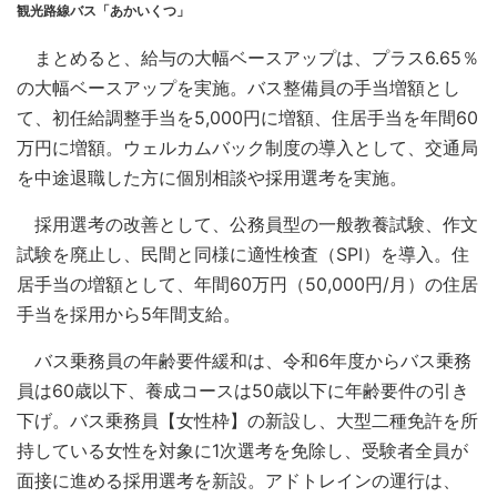
観光路線バス「あかいくつ」
まとめると、給与の大幅ベースアップは、プラス6.65％
の大幅ベースアップを実施。バス整備員の手当増額とし
て、初任給調整手当を5,000円に増額、住居手当を年間60
万円に増額。ウェルカムバック制度の導入として、交通局
を中途退職した方に個別相談や採用選考を実施。
採用選考の改善として、公務員型の一般教養試験、作文
試験を廃止し、民間と同様に適性検査（SPI）を導入。住
居手当の増額として、年間60万円（50,000円/月）の住居
手当を採用から5年間支給。
バス乗務員の年齢要件緩和は、令和6年度からバス乗務
員は60歳以下、養成コースは50歳以下に年齢要件の引き
下げ。バス乗務員【女性枠】の新設し、大型二種免許を所
持している女性を対象に1次選考を免除し、受験者全員が
面接に進める採用選考を新設。アドトレインの運行は、