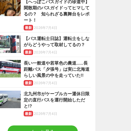
【へっぽこバスガイドの珍道中】
閑散期のバスガイドってヒマして
るの？ 知られざる裏舞台をレポ
ート！
最新
2026年7月4日
【バス運転士日誌】運転士をしな
がらどうやって取材してるの？
最新
2026年7月4日
長い一般道や若草色の農道……長
距離バス「夕張号」は実に北海道
らしい風景の中を走っていた!!
最新
2026年7月4日
北九州市がケーブルカー運休日限
定の直行バスを運行開始しただ
と!?
最新
2026年7月4日