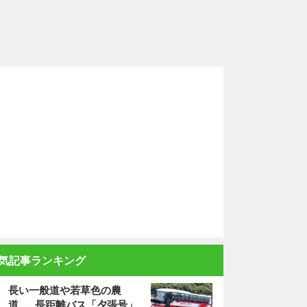
気記事ランキング
長い一般道や若草色の農
道……長距離バス「夕張号」