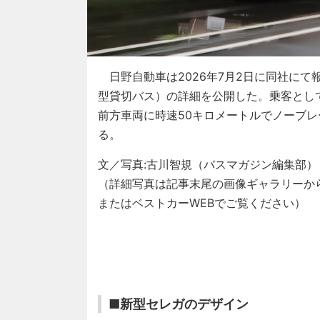
日野自動車は2026年7月2日に同社にて
型貸切バス）の詳細を公開した。乗客とし
前方車両に時速50キロメートルでノーブ
る。
文／写真:古川智規（バスマガジン編集部）
（詳細写真は記事末尾の画像ギャラリーか
またはベストカーWEBでご覧ください）
■新型セレガのデザイン