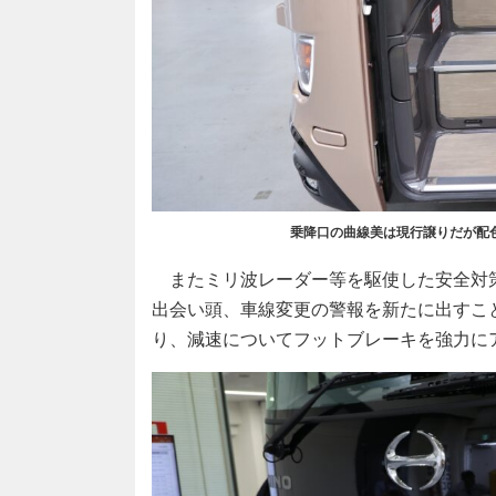
乗降口の曲線美は現行譲りだが配
またミリ波レーダー等を駆使した安全対
出会い頭、車線変更の警報を新たに出すこ
り、減速についてフットブレーキを強力に