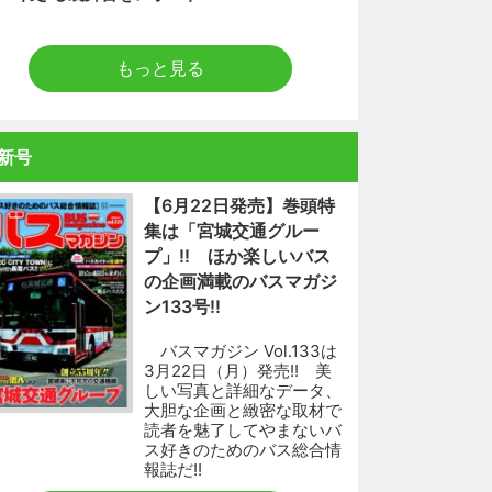
もっと見る
新号
【6月22日発売】巻頭特
集は「宮城交通グルー
プ」!! ほか楽しいバス
の企画満載のバスマガジ
ン133号!!
バスマガジン Vol.133は
3月22日（月）発売!! 美
しい写真と詳細なデータ、
大胆な企画と緻密な取材で
読者を魅了してやまないバ
ス好きのためのバス総合情
報誌だ!!