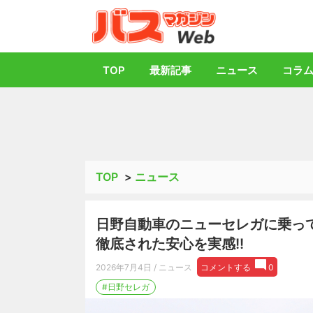
バス総合情報誌「
TOP
最新記事
ニュース
コラ
TOP
>
ニュース
日野自動車のニューセレガに乗って
徹底された安心を実感!!
2026年7月4日
/ ニュース
コメントする
0
#日野セレガ