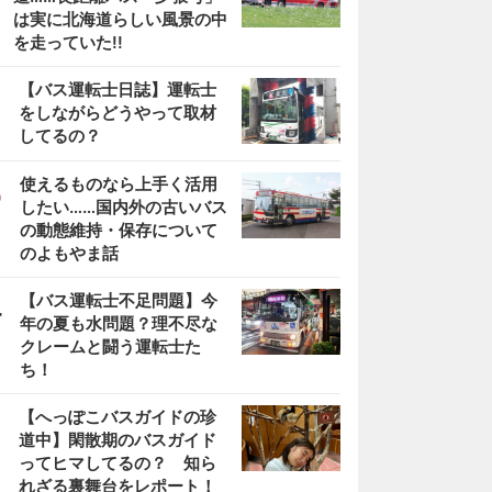
は実に北海道らしい風景の中
を走っていた!!
2
【バス運転士日誌】運転士
をしながらどうやって取材
してるの？
3
使えるものなら上手く活用
したい……国内外の古いバス
の動態維持・保存について
のよもやま話
4
【バス運転士不足問題】今
年の夏も水問題？理不尽な
クレームと闘う運転士た
ち！
5
【へっぽこバスガイドの珍
道中】閑散期のバスガイド
ってヒマしてるの？ 知ら
れざる裏舞台をレポート！