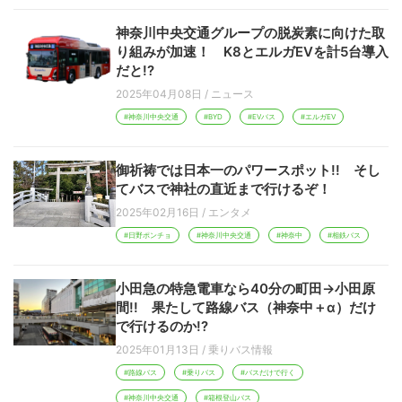
神奈川中央交通グループの脱炭素に向けた取
り組みが加速！ K8とエルガEVを計5台導入
だと!?
2025年04月08日
/
ニュース
#神奈川中央交通
#BYD
#EVバス
#エルガEV
御祈祷では日本一のパワースポット!! そし
てバスで神社の直近まで行けるぞ！
2025年02月16日
/
エンタメ
#日野ポンチョ
#神奈川中央交通
#神奈中
#相鉄バス
小田急の特急電車なら40分の町田→小田原
間!! 果たして路線バス（神奈中＋α）だけ
で行けるのか!?
2025年01月13日
/
乗りバス情報
#路線バス
#乗りバス
#バスだけで行く
#神奈川中央交通
#箱根登山バス