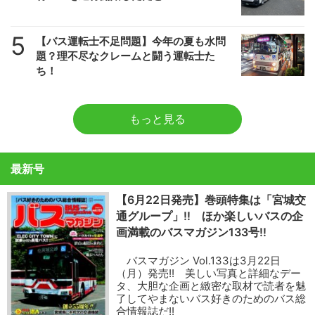
5
【バス運転士不足問題】今年の夏も水問
題？理不尽なクレームと闘う運転士た
ち！
もっと見る
最新号
【6月22日発売】巻頭特集は「宮城交
通グループ」!! ほか楽しいバスの企
画満載のバスマガジン133号!!
バスマガジン Vol.133は3月22日
（月）発売!! 美しい写真と詳細なデー
タ、大胆な企画と緻密な取材で読者を魅
了してやまないバス好きのためのバス総
合情報誌だ!!