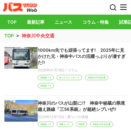
バス総合情報誌「バスマガジン」公式WEB
TOP
最新記事
ニュース
コラム・特集
試乗
TOP
>
神奈川中央交通
1000km先でも頑張ってます! 2025年に見
かけた元・神奈中バスの活躍っぷりが凄すぎ
た!!
2026年01月16日
/
コラム
#路線バス
#バスウォッチング
#神奈川中央交通
#移籍バス
神奈川のバスが山梨に!? 神奈中秘蔵の県境
越え路線「三56系統」が超絶シブいぜ!!
2025年12月15日
/
乗りバス情報
#路線バス
#乗りバス
#県境
#神奈川中央交通