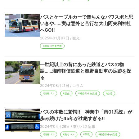
バスとケーブルカーで楽ちんなパワスポと思
いきや……実は意外と苦行な大山阿夫利神社
へGO!!
2025年01月07日
/
観光
#神奈川中央交通
一世紀以上の昔にあった鉄道とバスの物
語……湘南軽便鉄道と秦野自動車の足跡を探
る
2024年08月21日
/
コラム
#路線バス
#歴史
#神奈川中央交通
#鉄道
バスの本数に驚愕!! 神奈中「南01系統」が
歩み続けた45年が壮絶すぎる!!
2024年04月26日
/
乗りバス情報
#路線バス
#乗りバス
#県境
#神奈川中央交通