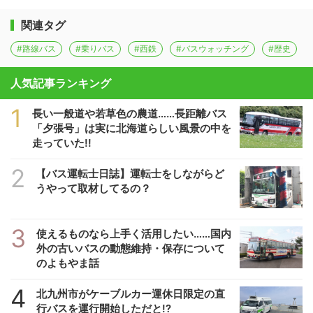
関連タグ
#路線バス
#乗りバス
#西鉄
#バスウォッチング
#歴史
人気記事ランキング
1
長い一般道や若草色の農道……長距離バス
「夕張号」は実に北海道らしい風景の中を
走っていた!!
2
【バス運転士日誌】運転士をしながらど
うやって取材してるの？
3
使えるものなら上手く活用したい……国内
外の古いバスの動態維持・保存について
のよもやま話
4
北九州市がケーブルカー運休日限定の直
行バスを運行開始しただと!?