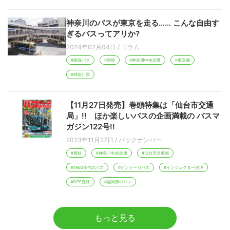
神奈川のバスが東京を走る…… こんな自由す
ぎるバスってアリか?
2024年02月04日
/
コラム
#路線バス
#県境
#神奈川中央交通
#東京都
#神奈川県
【11月27日発売】巻頭特集は「仙台市交通
局」!! ほか楽しいバスの企画満載の バスマ
ガジン122号!!
2023年11月27日
/
バックナンバー
#西鉄
#神奈川中央交通
#仙台市交通局
#1960年代のバス
#ビンテージバス
#インジェクター洗浄
#DPF洗浄
#福岡県のパス
もっと見る