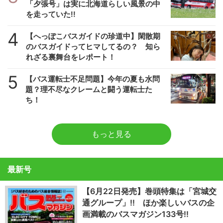
「夕張号」は実に北海道らしい風景の中
を走っていた!!
4
【へっぽこバスガイドの珍道中】閑散期
のバスガイドってヒマしてるの？ 知ら
れざる裏舞台をレポート！
5
【バス運転士不足問題】今年の夏も水問
題？理不尽なクレームと闘う運転士た
ち！
もっと見る
最新号
【6月22日発売】巻頭特集は「宮城交
通グループ」!! ほか楽しいバスの企
画満載のバスマガジン133号!!