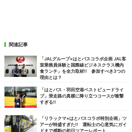
関連記事
「JALグループ×はとバスコラボ企画 JAL客
室乗務員体験と国際線ビジネスクラス機内
食ランチ」を全力取材!! 参加すべき3つの
理由とは？
「はとバス・羽田空港ベストビュードライ
ブ」滑走路の真横に降り立つコースが衝撃
すぎる!!
「リラックマ×はとバスコラボ特別企画」ツ
アーが特盛すぎた!! 運転士の心意気にガイ
ドまで感動の初日ツアーレポート