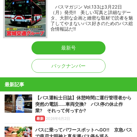
バスマガジン Vol.133は3月22日
（月）発売!! 美しい写真と詳細なデー
タ、大胆な企画と緻密な取材で読者を魅
了してやまないバス好きのためのバス総
合情報誌だ!!
最新号
バックナンバー
最新記事
【バス運転士日誌】休憩時間に運行管理者から
突然の電話……車両交換? バス停の休止作
業? それって何っすか?
最新
2026年6月2日
バスに乗ってパワースポットへGO!! 京急バス
で森戸大明神と真名瀬バス停を巡る