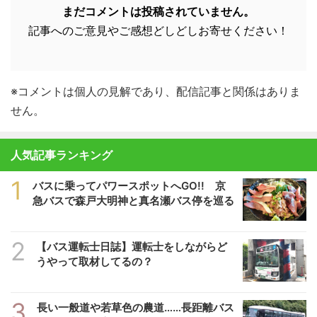
まだコメントは投稿されていません。
記事へのご意見やご感想どしどしお寄せください！
※コメントは個人の見解であり、配信記事と関係はありま
せん。
人気記事ランキング
1
バスに乗ってパワースポットへGO!! 京
急バスで森戸大明神と真名瀬バス停を巡る
2
【バス運転士日誌】運転士をしながらど
うやって取材してるの？
3
長い一般道や若草色の農道……長距離バス