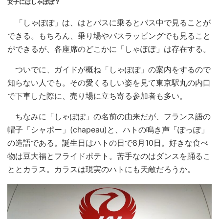
女子にはしゃぽぽ？
「しゃぽぽ」は、はとバスに乗るとバス中で見ることが
できる。もちろん、乗り場やバスラッピングでも見ること
ができるが、各座席のどこかに「しゃぽぽ」は存在する。
ついでに、ガイドが概ね「しゃぽぽ」の案内をするので
知らない人でも。その愛くるしい姿を見て東京駅丸の内口
で下車した際に、売り場に立ち寄る参加者も多い。
ちなみに「しゃぽぽ」の名前の由来だが、フランス語の
帽子「シャポー」(chapeau)と、ハトの鳴き声「ぽっぽ」
の造語である。誕生日はハトの日で8月10日。好きな食べ
物は豆大福とフライドポテト。苦手なのはダンスを踊るこ
ととカラス。カラスは現実のハトにも天敵だろうか。