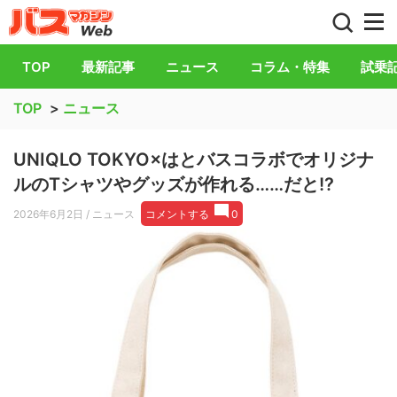
バス総合情報誌「バスマガジン」公式WEB
TOP
最新記事
ニュース
コラム・特集
試乗
TOP
>
ニュース
UNIQLO TOKYO×はとバスコラボでオリジナ
ルのTシャツやグッズが作れる……だと!?
2026年6月2日
/ ニュース
コメントする
0