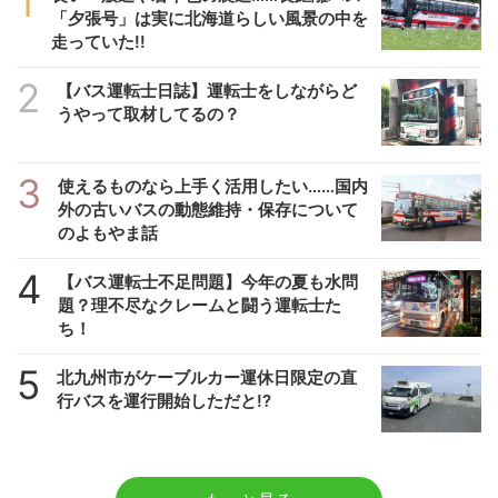
1
「夕張号」は実に北海道らしい風景の中を
走っていた!!
2
【バス運転士日誌】運転士をしながらど
うやって取材してるの？
3
使えるものなら上手く活用したい……国内
外の古いバスの動態維持・保存について
のよもやま話
4
【バス運転士不足問題】今年の夏も水問
題？理不尽なクレームと闘う運転士た
ち！
5
北九州市がケーブルカー運休日限定の直
行バスを運行開始しただと!?