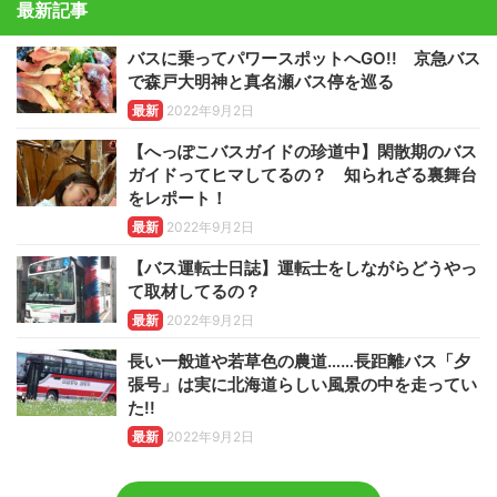
最新記事
バスに乗ってパワースポットへGO!! 京急バス
で森戸大明神と真名瀬バス停を巡る
最新
2022年9月2日
【へっぽこバスガイドの珍道中】閑散期のバス
ガイドってヒマしてるの？ 知られざる裏舞台
をレポート！
最新
2022年9月2日
【バス運転士日誌】運転士をしながらどうやっ
て取材してるの？
最新
2022年9月2日
長い一般道や若草色の農道……長距離バス「夕
張号」は実に北海道らしい風景の中を走ってい
た!!
最新
2022年9月2日