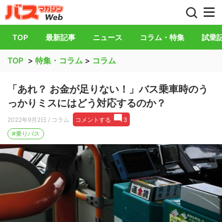
バス総合情報誌「バスマガジン」公式WEB
TOP
最新記事
ニュース
コラム・特集
試乗
TOP
>
特集・コラム
>
コラム
「あれ？ お金が足りない！」バス乗車時のう
っかりミスにはどう対応するのか？
2022年9月2日
/ コラム
コメントする
3
#乗りバス