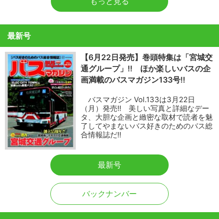
もっと見る
最新号
【6月22日発売】巻頭特集は「宮城交
通グループ」!! ほか楽しいバスの企
画満載のバスマガジン133号!!
バスマガジン Vol.133は3月22日
（月）発売!! 美しい写真と詳細なデー
タ、大胆な企画と緻密な取材で読者を魅
了してやまないバス好きのためのバス総
合情報誌だ!!
最新号
バックナンバー