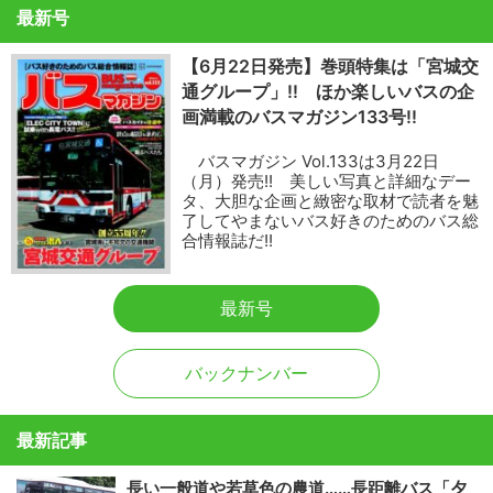
最新号
【6月22日発売】巻頭特集は「宮城交
通グループ」!! ほか楽しいバスの企
画満載のバスマガジン133号!!
バスマガジン Vol.133は3月22日
（月）発売!! 美しい写真と詳細なデー
タ、大胆な企画と緻密な取材で読者を魅
了してやまないバス好きのためのバス総
合情報誌だ!!
最新号
バックナンバー
最新記事
長い一般道や若草色の農道……長距離バス「夕