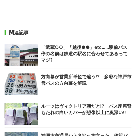
関連記事
「武蔵○○」「越後●●」etc……駅前バス
停の名前は鉄道の駅名に合わせてあるって
マジ?
方向幕が営業所単位で違う!? 多彩な神戸市
営バスの方向幕を解説
ルーツはヴィクトリア朝だと!? バス座席背
もたれの白いカバーが想像以上に奥深い!!
神戸市交通局から各地へ旅立った 移籍バ