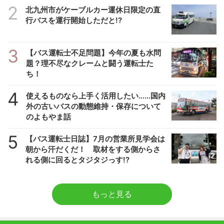
2
北九州市がケーブルカー運休日限定の直
行バスを運行開始しただと!?
3
【バス運転士不足問題】今年の夏も水問
題？理不尽なクレームと闘う運転士た
ち！
4
使えるものなら上手く活用したい……国内
外の古いバスの動態維持・保存について
のよもやま話
5
【バス運転士日誌】7月の営業所見学会は
朝から汗だくだ！ 取材をする側からさ
れる側に回るとタジタジっす!?
もっと見る