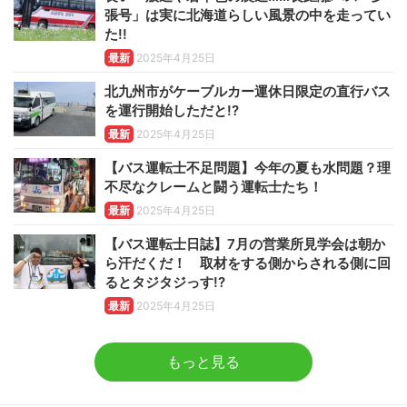
張号」は実に北海道らしい風景の中を走ってい
た!!
最新
2025年4月25日
北九州市がケーブルカー運休日限定の直行バス
を運行開始しただと!?
最新
2025年4月25日
【バス運転士不足問題】今年の夏も水問題？理
不尽なクレームと闘う運転士たち！
最新
2025年4月25日
【バス運転士日誌】7月の営業所見学会は朝か
ら汗だくだ！ 取材をする側からされる側に回
るとタジタジっす!?
最新
2025年4月25日
もっと見る