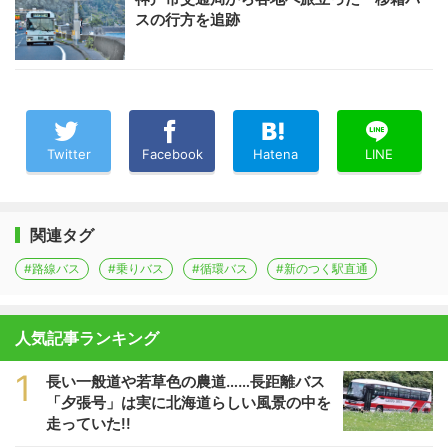
スの行方を追跡
Twitter
Facebook
Hatena
LINE
関連タグ
#路線バス
#乗りバス
#循環バス
#新のつく駅直通
人気記事ランキング
1
長い一般道や若草色の農道……長距離バス
「夕張号」は実に北海道らしい風景の中を
走っていた!!